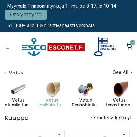
Siirry sisältöön
Myymälä Finnoonniitynkuja 1, ma-pe 8-17, la 10-14
Ota yhteyttä
Yli 100€ alle 10kg rahtivapaasti verkosta
0
Vetus
See All
Vetus
Vetus
Vetus
Vetus
alumiinitunnelit
lasikuitutunnelit
Peräohjailutunnelit
terästunnelit
Kauppa
27 tuotetta löytynyt.