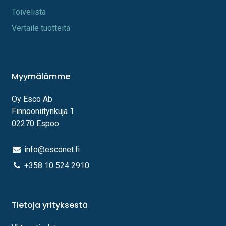
Toi​velista
Vertaile tuotteita
Myymälämme
Oy Esco Ab
Finnooniitynkuja 1
02270 Espoo
info@esconet.fi
+358 10 524 2910
Tietoja yrityksestä