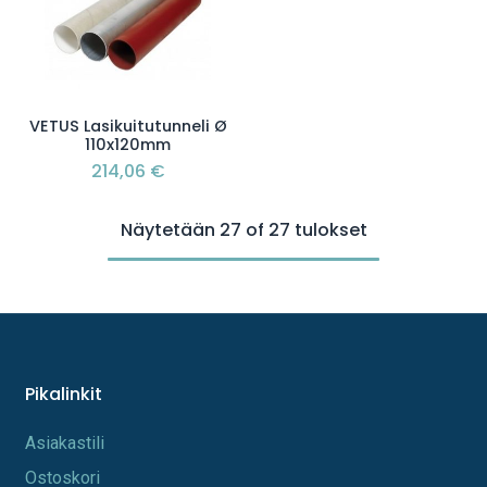
VETUS Lasikuitutunneli Ø
110x120mm
214,06
€
Näytetään 27 of 27 tulokset
Pikalinkit
A​s​iakastili
Os​toskori