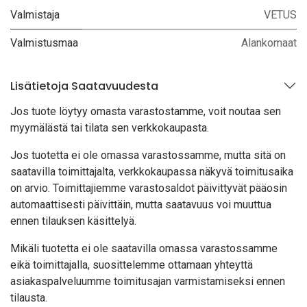
Valmistaja
VETUS
Valmistusmaa
Alankomaat
Lisätietoja Saatavuudesta
Jos tuote löytyy oma
sta varastostamme, voit noutaa sen
myymälästä tai tilata sen verkkokaupasta.
Jos tuotetta ei ole omassa varastossamme, mutta sitä on
saatavilla toimittajalta, verkkokaupassa näkyvä toimitusaika
on arvio. Toimittajiemme varastosaldot päivittyvät pääosin
automaattisesti päivittäin, mutta saatavuus voi muuttua
ennen tilauksen käsittelyä.
Mikäli tuotetta ei ole saatavilla omassa varastossamme
eikä toimittajalla, suosittelemme ottamaan yhteyttä
asiakaspalveluumme toimitusajan varmistamiseksi ennen
tilausta.