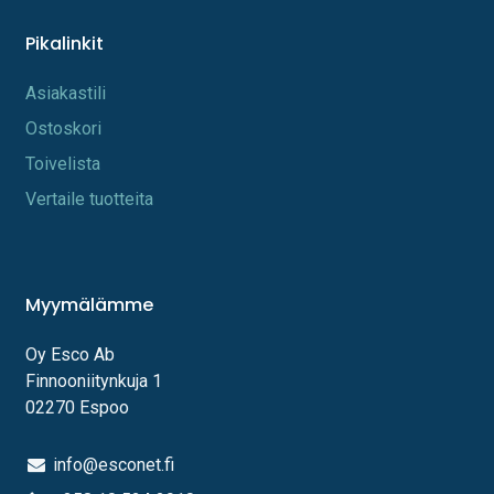
Pikalinkit
A​s​iakastili
Os​toskori
Toi​velista
Vertaile tuotteita
Myymälämme
Oy Esco Ab
Finnooniitynkuja 1
02270 Espoo
info@esconet.fi