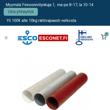
Siirry sisältöön
Myymälä Finnoonniitynkuja 1, ma-pe 8-17, la 10-14
Ota yhteyttä
Yli 100€ alle 10kg rahtivapaasti verkosta
0