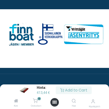
Hinta:
Add to Cart
413,44
€
0
Copyright © Oy Esco Ab
Koti
Ostoskori
Hae
Käyttäjätili