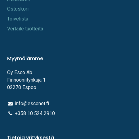
Os​toskori
Toi​velista
Vertaile tuotteita
Myymälämme
Oy Esco Ab
Finnooniitynkuja 1
02270 Espoo
info@esconet.fi
+358 10 524 2910
Tietoja yrityksestä