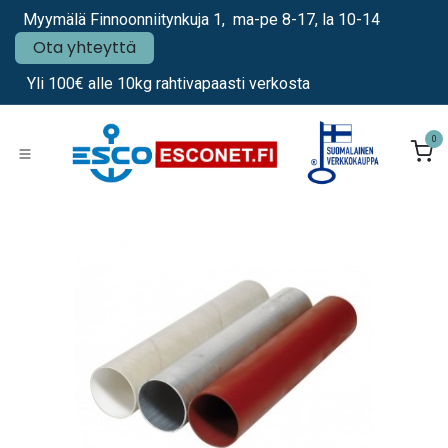
Siirry sisältöön
Myymälä Finnoonniitynkuja 1, ma-pe 8-17, la 10-14
Ota yhteyttä
Yli 100€ alle 10kg rahtivapaasti verkosta
0