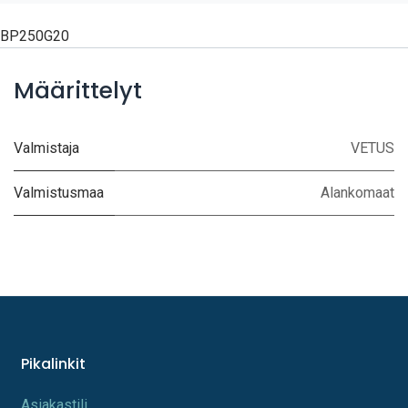
BP250G20
Määrittelyt
Valmistaja
VETUS
Valmistusmaa
Alankomaat
Pikalinkit
A​s​iakastili