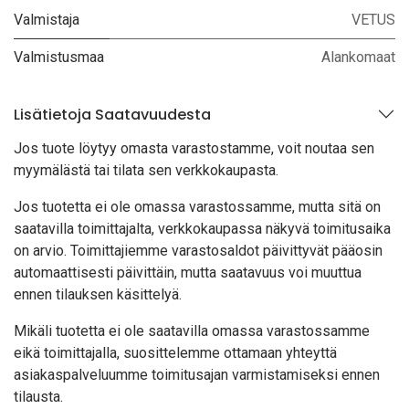
Valmistaja
VETUS
Valmistusmaa
Alankomaat
Lisätietoja Saatavuudesta
Jos tuote löytyy oma
sta varastostamme, voit noutaa sen
myymälästä tai tilata sen verkkokaupasta.
Jos tuotetta ei ole omassa varastossamme, mutta sitä on
saatavilla toimittajalta, verkkokaupassa näkyvä toimitusaika
on arvio. Toimittajiemme varastosaldot päivittyvät pääosin
automaattisesti päivittäin, mutta saatavuus voi muuttua
ennen tilauksen käsittelyä.
Mikäli tuotetta ei ole saatavilla omassa varastossamme
eikä toimittajalla, suosittelemme ottamaan yhteyttä
asiakaspalveluumme toimitusajan varmistamiseksi ennen
tilausta.