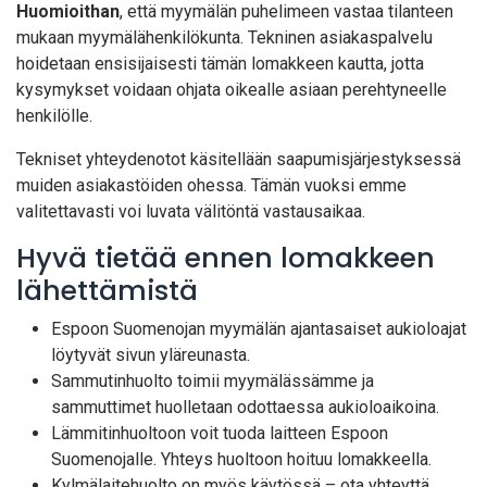
Huomioithan
, että myymälän puhelimeen vastaa tilanteen
mukaan myymälähenkilökunta. Tekninen asiakaspalvelu
hoidetaan ensisijaisesti tämän lomakkeen kautta, jotta
kysymykset voidaan ohjata oikealle asiaan perehtyneelle
henkilölle.
Tekniset yhteydenotot käsitellään saapumisjärjestyksessä
muiden asiakastöiden ohessa. Tämän vuoksi emme
valitettavasti voi luvata välitöntä vastausaikaa.
Hyvä tietää ennen lomakkeen
lähettämistä
Espoon Suomenojan myymälän ajantasaiset aukioloajat
löytyvät sivun yläreunasta.
Sammutinhuolto toimii myymälässämme ja
sammuttimet huolletaan odottaessa aukioloaikoina.
Lämmitinhuoltoon voit tuoda laitteen Espoon
Suomenojalle. Yhteys huoltoon hoituu lomakkeella.
Kylmälaitehuolto on myös käytössä – ota yhteyttä