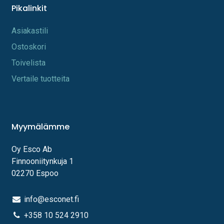
Pikalinkit
A​s​iakastili
Os​toskori
Toi​velista
Vertaile tuotteita
Myymälämme
Oy Esco Ab
Finnooniitynkuja 1
02270 Espoo
info@esconet.fi
+358 10 524 2910