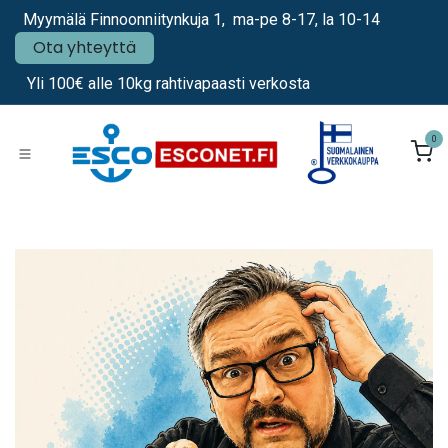
Siirry sisältöön
Myymälä Finnoonniitynkuja 1, ma-pe 8-17, la 10-14
Ota yhteyttä
Yli 100€ alle 10kg rahtivapaasti verkosta
0