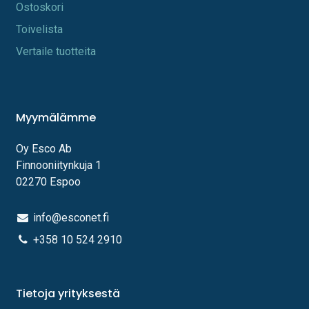
Os​toskori
Toi​velista
Vertaile tuotteita
Myymälämme
Oy Esco Ab
Finnooniitynkuja 1
02270 Espoo
info@esconet.fi
+358 10 524 2910
Tietoja yrityksestä