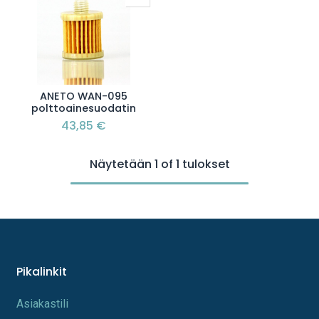
ANETO WAN-095
polttoainesuodatin
43,85
€
Näytetään 1 of 1 tulokset
Pikalinkit
A​s​iakastili