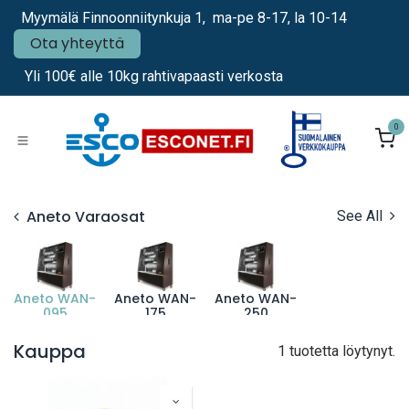
Siirry sisältöön
Myymälä Finnoonniitynkuja 1, ma-pe 8-17, la 10-14
Ota yhteyttä
Yli 100€ alle 10kg rahtivapaasti verkosta
0
Aneto Varaosat
See All
Aneto WAN-
Aneto WAN-
Aneto WAN-
095
175
250
Kauppa
1 tuotetta löytynyt.