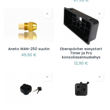
87,00
€
Aneto WAN-250 suutin
Eberspächer easystart
Timer ja Pro
49,90
€
konsoliasennuskehys
12,90
€