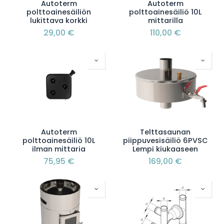
Autoterm
Autoterm
polttoainesäiliön
polttoainesäiliö 10L
lukittava korkki
mittarilla
29,00
€
110,00
€
Autoterm
Telttasaunan
polttoainesäiliö 10L
piippuvesisäiliö 6PVSC
ilman mittaria
Lempi kiukaaseen
75,95
€
169,00
€