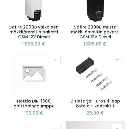
Safire 2000B valkoinen
Safire 2000B musta
mökkilämmitin paketti
mökkilämmitin paketti
GSM 12V Diesel
GSM 12V Diesel
1 835,00
€
1 835,00
€
Hottia DIR-1300
Liitinsarja - uros 4-nap
polttoainepumppu
kotelo + kontaktit
199,00
€
25,00
€