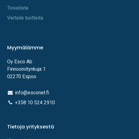
Toi​velista
Vertaile tuotteita
Myymälämme
Oy Esco Ab
Finnooniitynkuja 1
02270 Espoo
info@esconet.fi
+358 10 524 2910
Tietoja yrityksestä