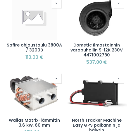
Safire ohjaustaulu 3800A
Dometic Ilmastoinnin
/ 3200B
varapuhallin 9-12K 230V
4471002780
110,00
€
537,00
€
Wallas Matrix-lämmitin
North Tracker Machine
3,6 kW, 60 mm
Easy GPS paikannin ja
hälytin