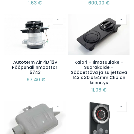
1,63
€
600,00
€
Autoterm Air 4D 12V
Kalori – Ilmasuulake –
Pääpuhallinmoottori
Suorakaide –
5743
Säädettävä ja suljettava
143 x 30 x 54mm Clip on
197,40
€
kiinnitys
11,08
€