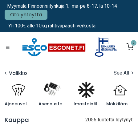
Siirry sisältöön
Myymälä Finnoonniitynkuja 1, ma-pe 8-17, la 10-14
Ota yhteyttä
Yli 100€ alle 10kg rahtivapaasti verkosta
0
Valikko
See All
Ajoneuvolämmittimet
Asennustarvikkeet
Ilmastointilaitteet
Mökkilämmittimet
Kauppa
2056 tuotetta löytynyt.