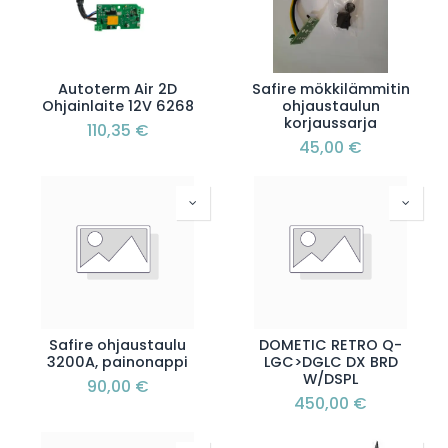
Autoterm Air 2D
Safire mökkilämmitin
Ohjainlaite 12V 6268
ohjaustaulun
korjaussarja
110,35
€
45,00
€
Safire ohjaustaulu
DOMETIC RETRO Q-
3200A, painonappi
LGC>DGLC DX BRD
W/DSPL
90,00
€
450,00
€