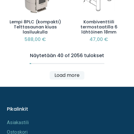
Lempi 8PLC (kompakti)
Kombiventtiili
Telttasaunan kiuas
termostaatilla 6
lasiluukulla
lähtöinen 18mm
588,00
€
47,00
€
Näytetään 40 of 2056 tulokset
Load more
Pikalinkit
A​s​iakastili
Os​toskori