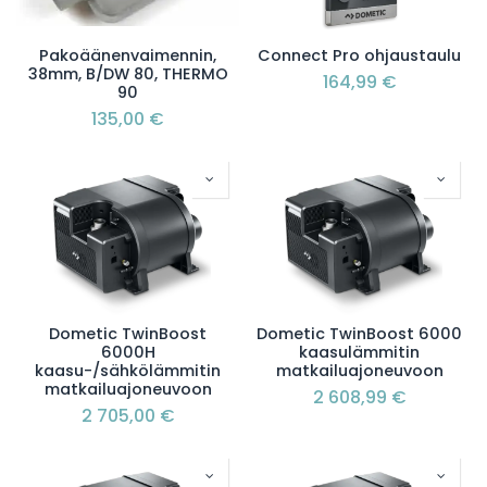
Pakoäänenvaimennin,
Connect Pro ohjaustaulu
38mm, B/DW 80, THERMO
164,99
€
90
135,00
€
Dometic TwinBoost
Dometic TwinBoost 6000
6000H
kaasulämmitin
kaasu-/sähkölämmitin
matkailuajoneuvoon
matkailuajoneuvoon
2 608,99
€
2 705,00
€