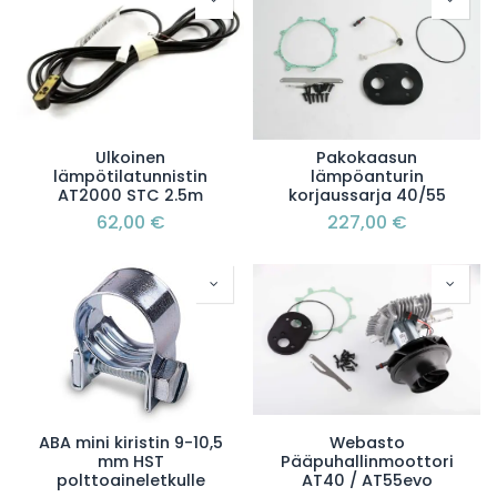
Ulkoinen
Pakokaasun
lämpötilatunnistin
lämpöanturin
AT2000 STC 2.5m
korjaussarja 40/55
62,00
€
227,00
€
ABA mini kiristin 9-10,5
Webasto
mm HST
Pääpuhallinmoottori
polttoaineletkulle
AT40 / AT55evo