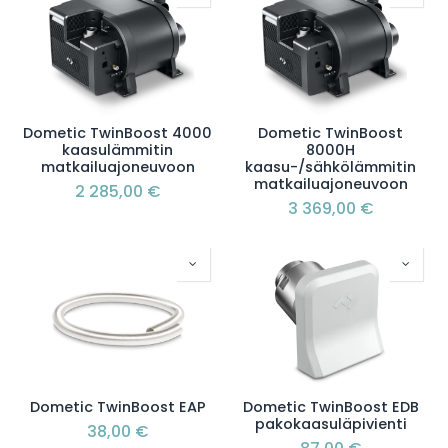
Dometic TwinBoost 4000
Dometic TwinBoost
kaasulämmitin
8000H
matkailuajoneuvoon
kaasu-/sähkölämmitin
matkailuajoneuvoon
2 285,00
€
3 369,00
€
Dometic TwinBoost EAP
Dometic TwinBoost EDB
pakokaasuläpivienti
38,00
€