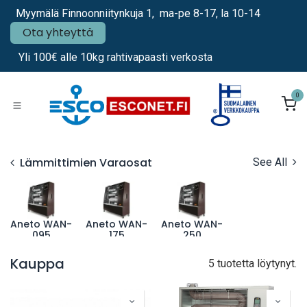
Siirry sisältöön
Myymälä Finnoonniitynkuja 1, ma-pe 8-17, la 10-14
Ota yhteyttä
Yli 100€ alle 10kg rahtivapaasti verkosta
0
Lämmittimien Varaosat
See All
Aneto WAN-
Aneto WAN-
Aneto WAN-
095
175
250
Kauppa
5 tuotetta löytynyt.