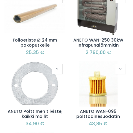
Folioeriste Ø 24 mm
ANETO WAN-250 30kW
pakoputkelle
Infrapunalämmitin
25,35
€
2 790,00
€
ANETO Polttimen tiiviste,
ANETO WAN-095
kaikki mallit
polttoainesuodatin
34,90
€
43,85
€