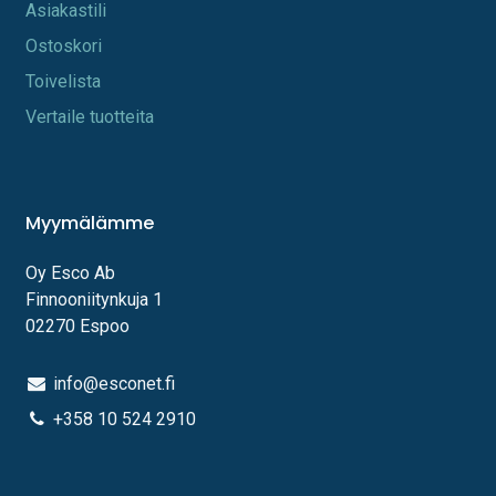
A​s​iakastili
Os​toskori
Toi​velista
Vertaile tuotteita
Myymälämme
Oy Esco Ab
Finnooniitynkuja 1
02270 Espoo
info@esconet.fi
+358 10 524 2910