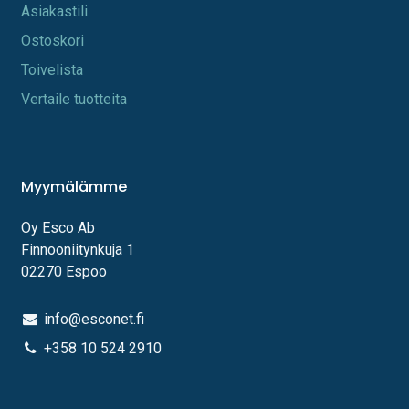
A​s​iakastili
Os​toskori
Toi​velista
Vertaile tuotteita
Myymälämme
Oy Esco Ab
Finnooniitynkuja 1
02270 Espoo
info@esconet.fi
+358 10 524 2910