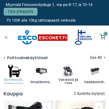
Siirry sisältöön
Myymälä Finnoonniitynkuja 1, ma-pe 8-17, la 10-14
Ota yhteyttä
Yli 100€ alle 10kg rahtivapaasti verkosta
0
Polttoainekäyttöiset
See All
Ajoneuvokohtaiset
Varaosa ja
Ilmalämmittimet
Vesilämmittimet
asennussarjat
OEM
lämmittimet
Kauppa
2 tuotetta löytynyt.