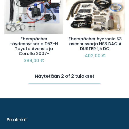
Eberspächer
Eberspächer hydronic S3
täydennyssarja D5Z-H
asennussarja HS3 DACIA
Toyota Avensis ja
DUSTER 1,5 DCI
Corolla 2007-
402,00
€
399,00
€
Näytetään 2 of 2 tulokset
Pikalinkit