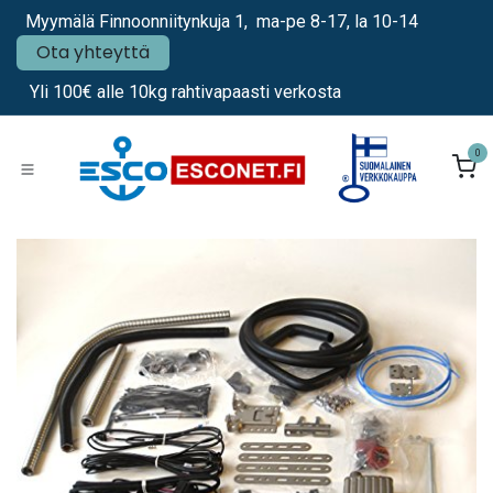
Siirry sisältöön
Myymälä Finnoonniitynkuja 1, ma-pe 8-17, la 10-14
Ota yhteyttä
Yli 100€ alle 10kg rahtivapaasti verkosta
0