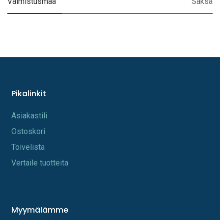
Valmistusmaa
Saksa
Pikalinkit
A​s​iakastili
Os​toskori
Toi​velista
Vertaile tuotteita
Myymälämme