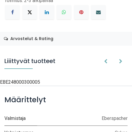
Toimitus: 2-3 arkipäivää
Arvostelut & Rating
Liiittyvät tuotteet
EBE248000300005
Määrittelyt
Valmistaja
Eberspacher