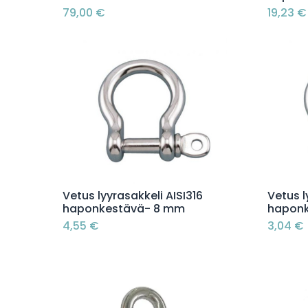
79,00
€
19,23
€
Lisää ostoskoriin
Vetus lyyrasakkeli AISI316
Vetus l
haponkestävä- 8 mm
hapon
4,55
€
3,04
€