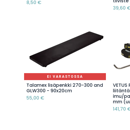
tiiviste
8,50
€
39,60
EI VARASTOSSA
Talamex lisäpenkki 270-300 and
VETUS 
GLW300 - 90x20cm
liitänt
imu/pa
55,00
€
mm (uu
141,70