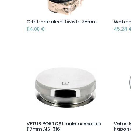
Lisää ostoskoriin
Orbitrade akselitiiviste 25mm
Waterp
114,00
€
45,24
Lisää ostoskoriin
VETUS PORTOS1 tuuletusventtiili
Vetus l
117mm AISI 316
haponk