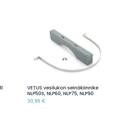
Lisää ostoskoriin
l
VETUS vesilukon seinäkiinnike
NLP50S, NLP60, NLP75, NLP90
30,96
€