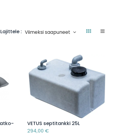
Lajittele :
Viimeksi saapuneet
Lisää ostoskoriin
jatko-
VETUS septitankki 25L
294,00
€