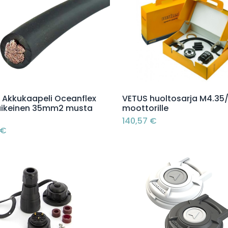
Lisää ostoskoriin
Lisää ostoskoriin
u Akkukaapeli Oceanflex
VETUS huoltosarja M4.35
ikeinen 35mm2 musta
moottorille
140,57
€
€