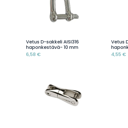
Lisää ostoskoriin
Vetus D-sakkeli AISI316
Vetus D
haponkestävä- 10 mm
hapon
6,58
€
4,55
€