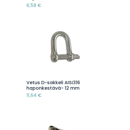
6,58
€
Lisää ostoskoriin
Vetus D-sakkeli AISI316
haponkestävä- 12 mm
11,64
€