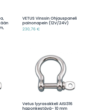
Lisää ostoskoriin
a,
VETUS Vinssin Ohjauspaneli
tään
painonapein (12V/24V)
m,
230,76
€
Lisää ostoskoriin
Vetus lyyrasakkeli AISI316
haponkestävä- 10 mm