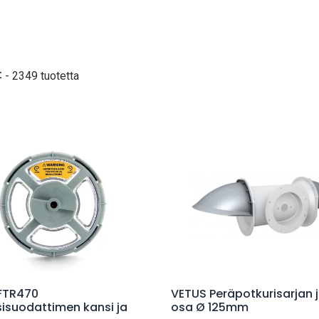
t
- 2349 tuotetta
Lisää ostoskoriin
Lisää ostoskoriin
FTR470
VETUS Peräpotkurisarjan 
sisuodattimen kansi ja
osa Ø 125mm