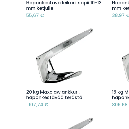
Lisää ostoskoriin
Haponkestävä leikari, sopii 10-13
Haponke
mm ketjulle
mm ket
55,67
€
38,97
Lisää ostoskoriin
20 kg Maxclaw ankkuri,
15 kg M
haponkestävää terästä
haponk
1 107,74
€
809,68