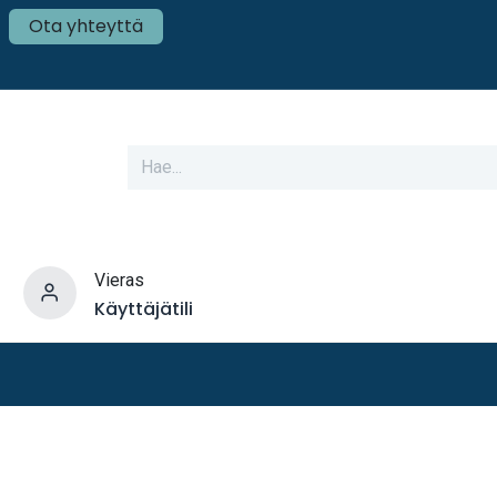
Ota yhteyttä
Vieras
Käyttäjätili
varusteet
Veneen tekniikka
Mökki ja Kot