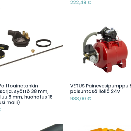
222,49
€
€
Lisää ostoskoriin
Lisää ostoskoriin
Polttoainetankin
VETUS Painevesipumppu 8
äsarja, syöttö 38 mm,
paisuntasäiliöllä 24V
luu 8 mm, huohotus 16
988,00
€
si malli)
€