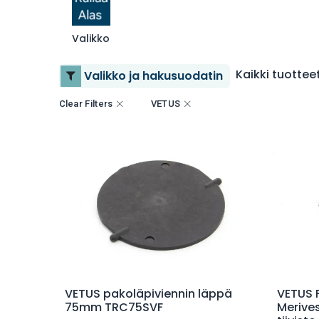
Valikko
Kaikki tuottee
Valikko ja hakusuodatin
Clear Filters
VETUS
Lisää ostoskoriin
VETUS pakoläpiviennin läppä
VETUS 
75mm TRC75SVF
Merive