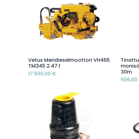
Lisää ostoskoriin
Vetus Meridieselmoottori VH465
Tinatt
TM345 2.47:1
monisä
30m
17 500,00
€
506,00