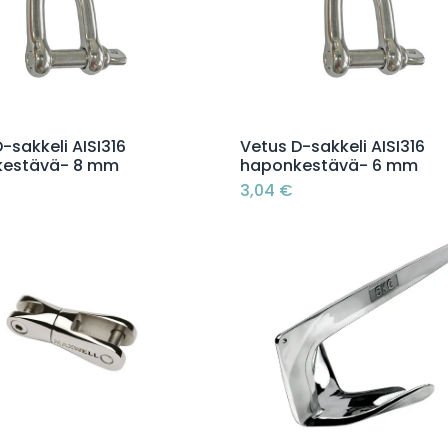
Lisää ostoskoriin
Lisää ostoskoriin
-sakkeli AISI316
Vetus D-sakkeli AISI316
kestävä- 8 mm
haponkestävä- 6 mm
3,04
€