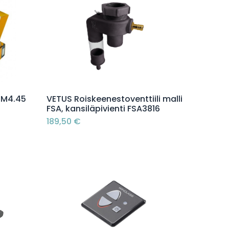
Lisää ostoskoriin
/M4.45
VETUS Roiskeenestoventtiili malli
FSA, kansiläpivienti FSA3816
189,50
€