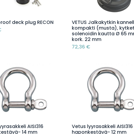
Lisää ostoskoriin
Lisää ostoskoriin
roof deck plug RECON
VETUS Jalkakytkin kannell
kompakti (musta), kytke
€
solenoidin kautta Ø 65 m
kork. 22 mm
72,36
€
Lisää ostoskoriin
Lisää ostoskoriin
yyrasakkeli AISI316
Vetus lyyrasakkeli AISI316
estävä- 14 mm
haponkestävä- 12 mm