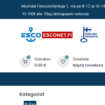
Siirry sisältöön
Myymälä Finnoonniitynkuja 1, ma-pe 8-17, la 10-14
Yli 100€ alle 10kg rahtivapaasti verkosta
0
0
Ostoskori
Toivelista
0,00
€
Näytä toivelista
Lämmittimet
Sähkö
Vene
Kategoriat