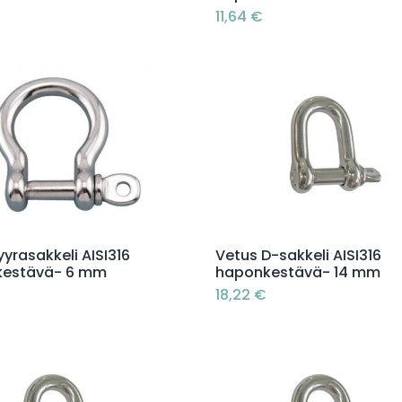
11,64
€
Lisää ostoskoriin
Lisää ostoskoriin
yyrasakkeli AISI316
Vetus D-sakkeli AISI316
kestävä- 6 mm
haponkestävä- 14 mm
18,22
€