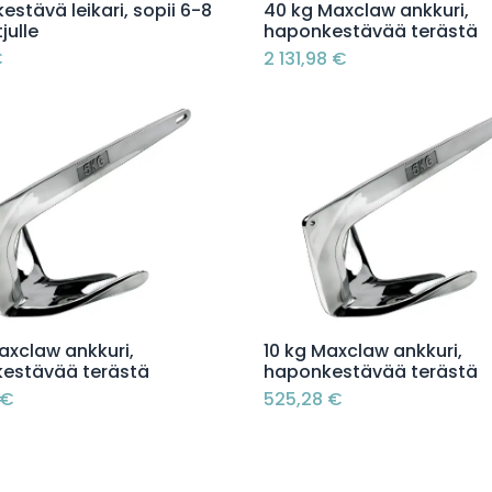
Lisää ostoskoriin
Lisää ostoskoriin
stävä leikari, sopii 6-8
40 kg Maxclaw ankkuri,
julle
haponkestävää terästä
€
2 131,98
€
Lisää ostoskoriin
Lisää ostoskoriin
axclaw ankkuri,
10 kg Maxclaw ankkuri,
estävää terästä
haponkestävää terästä
€
525,28
€