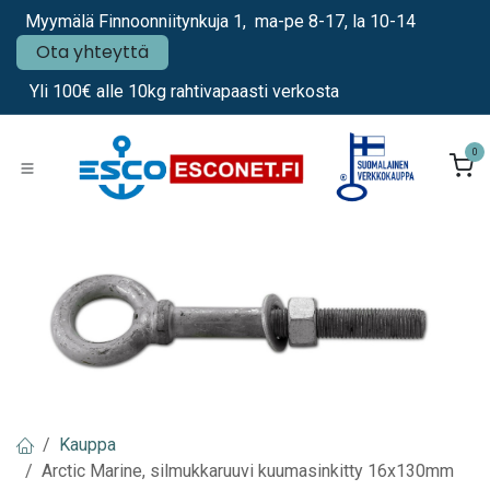
Siirry sisältöön
Myymälä Finnoonniitynkuja 1, ma-pe 8-17, la 10-14
Ota yhteyttä
Yli 100€ alle 10kg rahtivapaasti verkosta
0
Kauppa
Arctic Marine, silmukkaruuvi kuumasinkitty 16x130mm