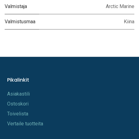
Valmistaja
Arctic Marine
Valmistusmaa
Kiina
Pikalinkit
A​s​iakastili
Os​toskori
Toi​velista
Vertaile tuotteita