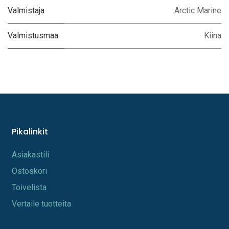
Valmistaja
Arctic Marine
Valmistusmaa
Kiina
Pikalinkit
A​s​iakastili
Os​toskori
Toi​velista
Vertaile tuotteita