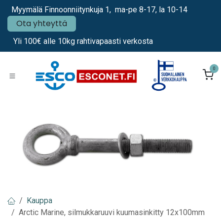
Siirry sisältöön
Myymälä Finnoonniitynkuja 1, ma-pe 8-17, la 10-14
Ota yhteyttä
Yli 100€ alle 10kg rahtivapaasti verkosta
0
Kauppa
Arctic Marine, silmukkaruuvi kuumasinkitty 12x100mm