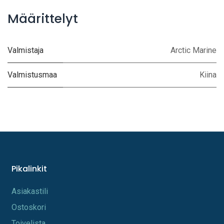
Määrittelyt
Valmistaja
Arctic Marine
Valmistusmaa
Kiina
Pikalinkit
A​s​iakastili
Os​toskori
Toi​velista