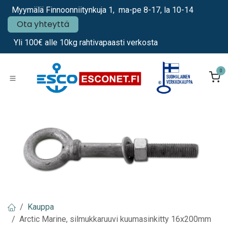
Siirry sisältöön
Myymälä Finnoonniitynkuja 1, ma-pe 8-17, la 10-14
Ota yhteyttä
Yli 100€ alle 10kg rahtivapaasti verkosta
0
Kauppa
Arctic Marine, silmukkaruuvi kuumasinkitty 16x200mm