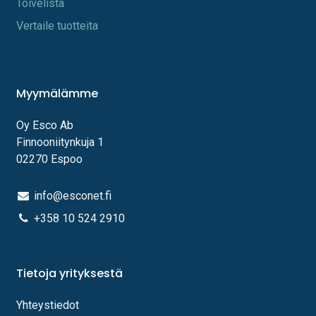
Toi​velista
Vertaile tuotteita
Myymälämme
Oy Esco Ab
Finnooniitynkuja 1
02270 Espoo
info@esconet.fi
+358 10 524 2910
Tietoja yrityksestä
Yhteystiedot