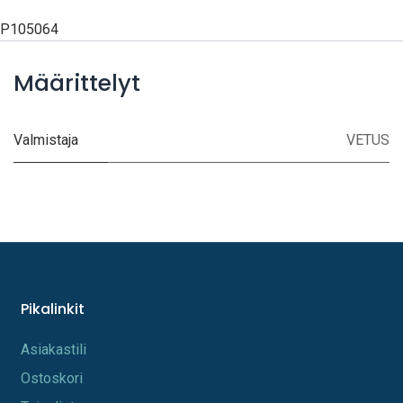
P105064
Määrittelyt
Valmistaja
VETUS
Pikalinkit
A​s​iakastili
Os​toskori