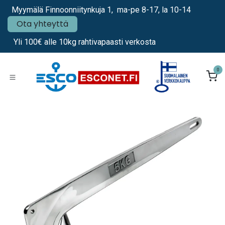
Siirry sisältöön
Myymälä Finnoonniitynkuja 1, ma-pe 8-17, la 10-14
Ota yhteyttä
Yli 100€ alle 10kg rahtivapaasti verkosta
0