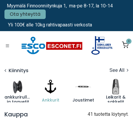
Siirry sisältöön
Myymälä Finnoonniitynkuja 1, ma-pe 8-17, la 10-14
Ota yhteyttä
Yli 100€ alle 10kg rahtivapaasti verkosta
0
Kiinnitys
See All
ankkurirullat
Leikarit &
Ankkurit
Joustimet
ja taavetit
sakkelit
Kauppa
41 tuotetta löytynyt.