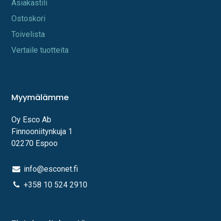
A​s​iakastili
Os​toskori
Toi​velista
Vertaile tuotteita
Myymälämme
Oy Esco Ab
Finnooniitynkuja 1
02270 Espoo
info@esconet.fi
+358 10 524 2910