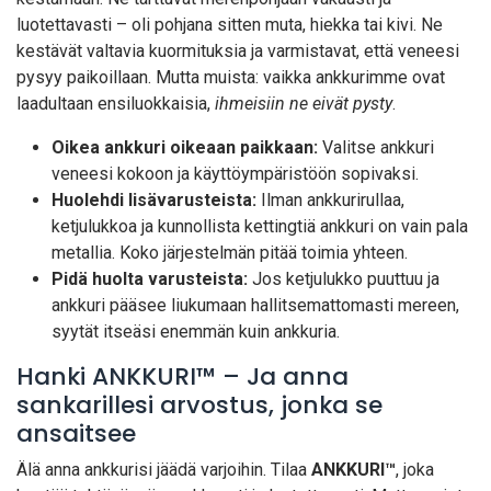
luotettavasti – oli pohjana sitten muta, hiekka tai kivi. Ne
kestävät valtavia kuormituksia ja varmistavat, että veneesi
pysyy paikoillaan. Mutta muista: vaikka ankkurimme ovat
laadultaan ensiluokkaisia,
ihmeisiin ne eivät pysty
.
Oikea ankkuri oikeaan paikkaan:
Valitse ankkuri
veneesi kokoon ja käyttöympäristöön sopivaksi.
Huolehdi lisävarusteista:
Ilman ankkurirullaa,
ketjulukkoa ja kunnollista kettingtiä ankkuri on vain pala
metallia. Koko järjestelmän pitää toimia yhteen.
Pidä huolta varusteista:
Jos ketjulukko puuttuu ja
ankkuri pääsee liukumaan hallitsemattomasti mereen,
syytät itseäsi enemmän kuin ankkuria.
Hanki ANKKURI™ – Ja anna
sankarillesi arvostus, jonka se
ansaitsee
Älä anna ankkurisi jäädä varjoihin. Tilaa
ANKKURI™
, joka