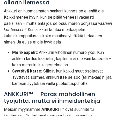
ollaan liemessä
Ankkuri on huomaamaton sankari, kunnes se ei enää ole.
Kaikki menee hyvin, kun se pitää veneesi vakaasti
paikallaan – mutta entä jos se osuu meren pohjassa
väärään
kohteeseen
? Kun ankkuri kohtaa merikaapelin
kaksinkamppailussa, koko maailma yhtäkkiä tietää sen
nimen. Ja ei, se ei ole hyvä asia.
Merikaapelit:
Ankkurin vihollinen numero yksi. Kun
ankkuri tarttuu kaapeliin, kapteeni ei ole vain kusessa –
koko merenkulkujärjestelmä on.
Syyttävä katse:
Silloin, kun kaikki muut osoittavat
syyttävää sormea, ankkuri itse seisoo (tai makaa) hiljaa,
kantaen syytöksiä vailla puolustuspuhetta.
ANKKURI™ – Paras mahdollinen
työjuhta, mutta ei ihmeidentekijä
Meidän myymämme
ANKKURIT™
ovat suunniteltu
kestämään. Ne tarttuvat merenpohjaan vakaasti ja