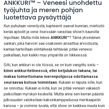
ANKKURI™ – Veneesi unohdettu
työjuhta ja meren pohjan
luotettava pysäyttäjä
Kun puhutaan veneilystä, kapteenit saavat kunnian, miehistö
kerää aplodit ja vene itsessään varastaa show’n kauniilla
linjoillaan. Mutta mitä tekee
ANKKURI™
? Tämä yksinäinen
sankari, joka harvoin saa osakseen ansaittua arvostusta,
kantaa harteillaan elintärkeää tehtävää: pitää veneesi
paikallaan, kun kaikki muu ympärillä on liikkeessä.
Silti, kun ankkuri ei ole töissä, se on kuin vangittu sielu –
kiinni ankkuritelineessä, ellei ketjulukon takana, tai
makaa toimettomana merenpohjassa odottamassa
seuraavaa kutsua toimintaan
. Kukaan ei taputa sille, kun
se onnistuu. Kukaan ei kiitä, kun se pitää veneen vakaasti
paikoillaan myrskyn keskellä. Mutta anna sen kerran päästä
julkisuuden valokeilaan kaksinkamppailussa merikaapelin
kanssa – ja voimme luvata, että show on kaikkea muuta kuin