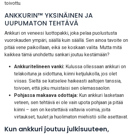
toivottu.
ANKKURIN™ YKSINÄINEN JA
UUPUMATON TEHTÄVÄ
Ankkuri on veneesi luottopakki, joka pelaa puolustusta
vuorokauden ympäri, säällä kuin säällä. Sen ainoa tavoite on
pitää vene paikoillaan, eikä se koskaan valita. Mutta mitä
kaikkea tämä unohdettu sankari joutuu kestämään?
Ankkuritelineen vanki:
Kulussa ollessaan ankkuri on
telakoituna ja sidottuna, kiinni ketjulukolla, jos olet
viisas. Sieltä se katselee haikeasti aaltojen tanssia,
toivoen, että joku muistaisi sen olemassaolon.
Pohjassa makaava odottaja:
Kun ankkuri lasketaan
veteen, sen tehtävä ei ole vain upota pohjaan ja pitää
kiinni – sen on kestettävä valtavia voimia, joita
virtaukset, tuulet ja huolimaton miehistö sille asettavat.
Kun ankkuri joutuu julkisuuteen,