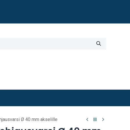
Blogi
i
Työkalut
Lisätiedot
hjausvarsi Ø 40 mm akselille