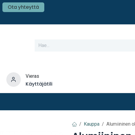
Ota yhteyttä
Vieras
Käyttäjätili
varusteet
Veneen tekniikka
Mökki ja Kot
Kauppa
Alumiininen o