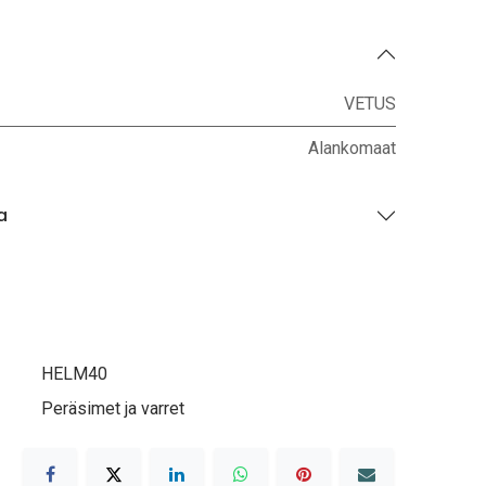
VETUS
Alankomaat
a
HELM40
Peräsimet ja varret