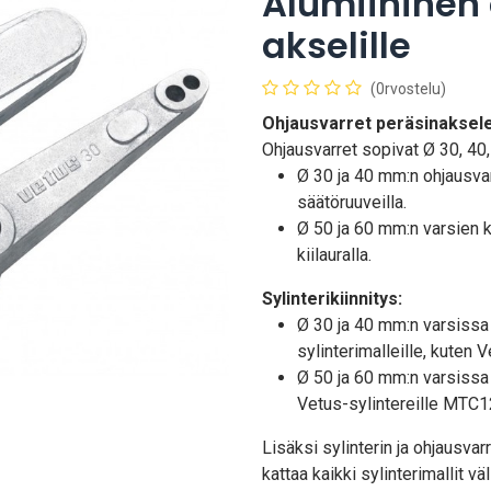
Alumiininen
akselille
(0rvostelu)
Ohjausvarret peräsinaksele
Ohjausvarret sopivat Ø 30, 40,
Ø 30 ja 40 mm:n ohjausvars
säätöruuveilla.
Ø 50 ja 60 mm:n varsien ki
kiilauralla.
Sylinterikiinnitys:
Ø 30 ja 40 mm:n varsissa o
sylinterimalleille, kute
Ø 50 ja 60 mm:n varsissa o
Vetus-sylintereille MTC
Lisäksi sylinterin ja ohjausvarr
kattaa kaikki sylinterimallit