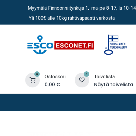
Siirry sisältöön
Myymälä Finnoonniitynkuja 1, ma-pe 8-17, la 10-14
Yli 100€ alle 10kg rahtivapaasti verkosta
0
0
Ostoskori
Toivelista
0,00
€
Näytä toivelista
Lämmittimet
Sähkö
Vene