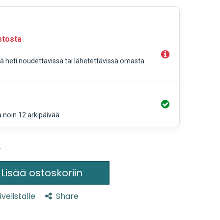
stosta
llä heti noudettavissa tai lähetettävissä omasta
a noin 12 arkipäivää.
%
Lisää ostoskoriin
ivelistalle
Share