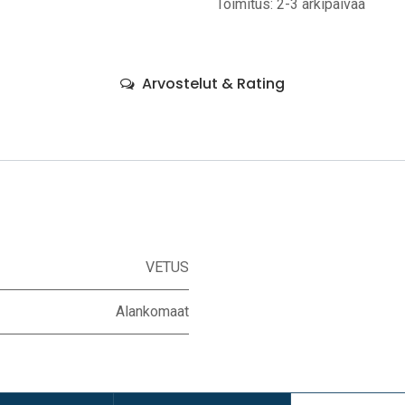
Toimitus: 2-3 arkipäivää
Arvostelut & Rating
VETUS
Alankomaat