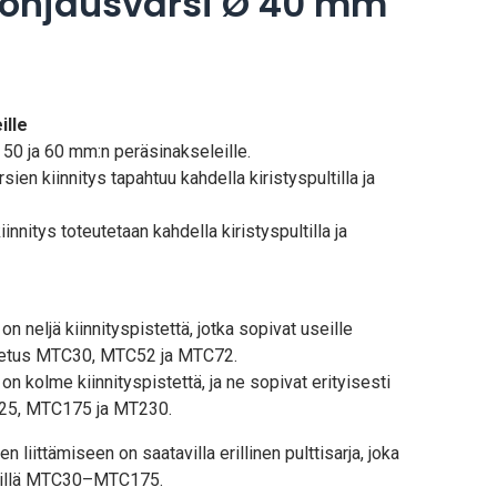
 ohjausvarsi Ø 40 mm
ille
 50 ja 60 mm:n peräsinakseleille.
ien kiinnitys tapahtuu kahdella kiristyspultilla ja
innitys toteutetaan kahdella kiristyspultilla ja
n neljä kiinnityspistettä, jotka sopivat useille
n Vetus MTC30, MTC52 ja MTC72.
n kolme kiinnityspistettä, ja ne sopivat erityisesti
125, MTC175 ja MT230.
en liittämiseen on saatavilla erillinen pulttisarja, joka
 välillä MTC30–MTC175.