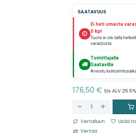
SAATAVUUS
Ei heti omasta vara
0 kpl
Tuote ei ole tällä hetke
varastosta.
Toimittajalla
Saatavilla
Arvioitu lisätoimitusaik
176,50
€
Sis ALV 25.5
Vertailuun
Lisää to
Vertaa