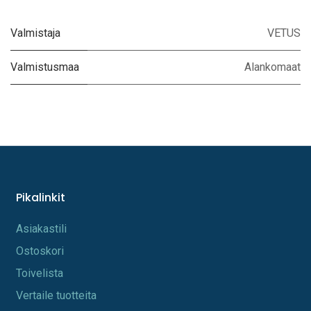
Valmistaja
VETUS
Valmistusmaa
Alankomaat
Pikalinkit
A​s​iakastili
Os​toskori
Toi​velista
Vertaile tuotteita