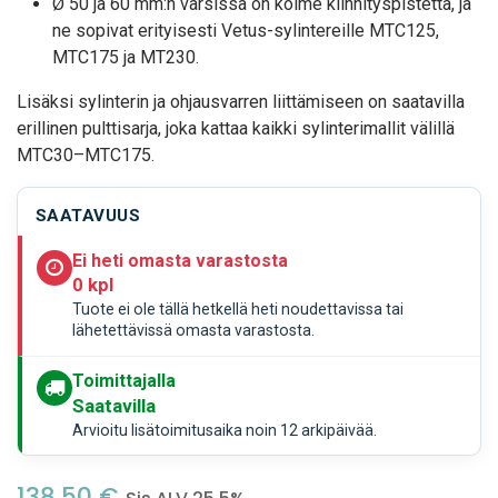
Ø 50 ja 60 mm:n varsissa on kolme kiinnityspistettä, ja
ne sopivat erityisesti Vetus-sylintereille MTC125,
MTC175 ja MT230.
Lisäksi sylinterin ja ohjausvarren liittämiseen on saatavilla
erillinen pulttisarja, joka kattaa kaikki sylinterimallit välillä
MTC30–MTC175.
SAATAVUUS
Ei heti omasta varastosta
0 kpl
Tuote ei ole tällä hetkellä heti noudettavissa tai
lähetettävissä omasta varastosta.
Toimittajalla
Saatavilla
Arvioitu lisätoimitusaika noin 12 arkipäivää.
138,50
€