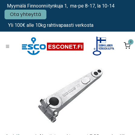
Siirry sisältöön
Myymälä Finnoonniitynkuja 1, ma-pe 8-17, la 10-14
Ota yhteyttä
Yli 100€ alle 10kg rahtivapaasti verkosta
0