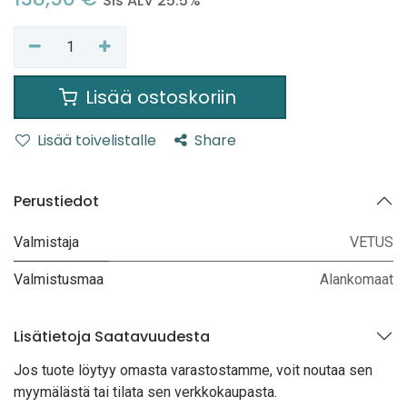
Sis ALV 25.5%
Lisää ostoskoriin
Lisää toivelistalle
Share
Perustiedot
Valmistaja
VETUS
Valmistusmaa
Alankomaat
Lisätietoja Saatavuudesta
Jos tuote löytyy oma
sta varastostamme, voit noutaa sen
myymälästä tai tilata sen verkkokaupasta.