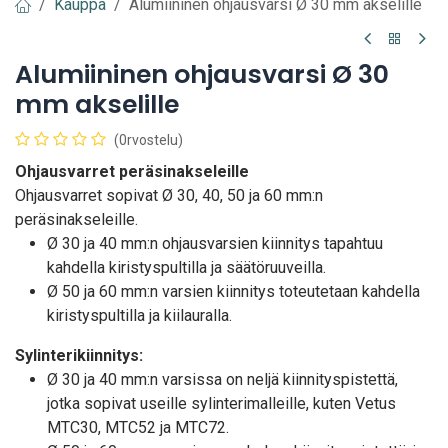
Kauppa
Alumiininen ohjausvarsi Ø 30 mm akselille
Alumiininen ohjausvarsi Ø 30
mm akselille
(0rvostelu)
Ohjausvarret peräsinakseleille
Ohjausvarret sopivat Ø 30, 40, 50 ja 60 mm:n
peräsinakseleille.
Ø 30 ja 40 mm:n ohjausvarsien kiinnitys tapahtuu
kahdella kiristyspultilla ja säätöruuveilla.
Ø 50 ja 60 mm:n varsien kiinnitys toteutetaan kahdella
kiristyspultilla ja kiilauralla.
Sylinterikiinnitys:
Ø 30 ja 40 mm:n varsissa on neljä kiinnityspistettä,
jotka sopivat useille sylinterimalleille, kuten Vetus
MTC30, MTC52 ja MTC72.