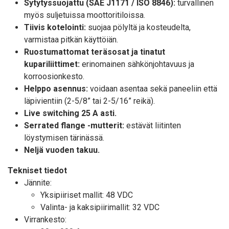
Sytytyssuojattu (SAE J1171 / ISO 8846):
turvallinen
myös suljetuissa moottoritiloissa.
Tiivis kotelointi:
suojaa pölyltä ja kosteudelta,
varmistaa pitkän käyttöiän.
Ruostumattomat teräsosat ja tinatut
kupariliittimet:
erinomainen sähkönjohtavuus ja
korroosionkesto.
Helppo asennus:
voidaan asentaa sekä paneeliin että
läpivientiin (2-5/8” tai 2-5/16” reikä).
Live switching 25 A asti.
Serrated flange -mutterit:
estävät liitinten
löystymisen tärinässä.
Neljä vuoden takuu.
Tekniset tiedot
Jännite:
Yksipiiriset mallit: 48 VDC
Valinta- ja kaksipiirimallit: 32 VDC
Virrankesto: