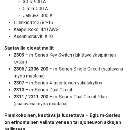
30 s: 900 A
5 min: 500 A
Jatkuva: 300 A
Liitinkierre: 3/8”-16
Kaapelikoko: 4/0 AWG
Asennusruuvit: #10
Saatavilla olevat mallit
2305
– m-Series Key Switch (lukittava yksipiirinen
kytkin)
2306 / 2306-200
– m-Series Single Circuit (saatavana
myös mustana)
2307
– m-Series 4-asentoinen valintakytkin
2310
– m-Series Dual Circuit
2311 / 2311-200
– m-Series Dual Circuit Plus
(saatavana myös mustana)
Pienikokoinen, kestävä ja luotettava – Egis m-Series
on erinomainen valinta veneen tai ajoneuvon akkujen
hallintaan.