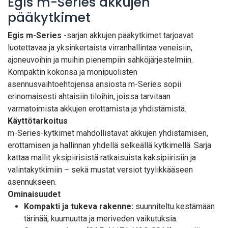
Egis m-Series akkujen
pääkytkimet
Egis m-Series
-sarjan akkujen pääkytkimet tarjoavat
luotettavaa ja yksinkertaista virranhallintaa veneisiin,
ajoneuvoihin ja muihin pienempiin sähköjärjestelmiin.
Kompaktin kokonsa ja monipuolisten
asennusvaihtoehtojensa ansiosta m-Series sopii
erinomaisesti ahtaisiin tiloihin, joissa tarvitaan
varmatoimista akkujen erottamista ja yhdistämistä.
Käyttötarkoitus
m-Series-kytkimet mahdollistavat akkujen yhdistämisen,
erottamisen ja hallinnan yhdellä selkeällä kytkimellä. Sarja
kattaa mallit yksipiirisistä ratkaisuista kaksipiirisiin ja
valintakytkimiin – sekä mustat versiot tyylikkääseen
asennukseen.
Ominaisuudet
Kompakti ja tukeva rakenne:
suunniteltu kestämään
tärinää, kuumuutta ja meriveden vaikutuksia.