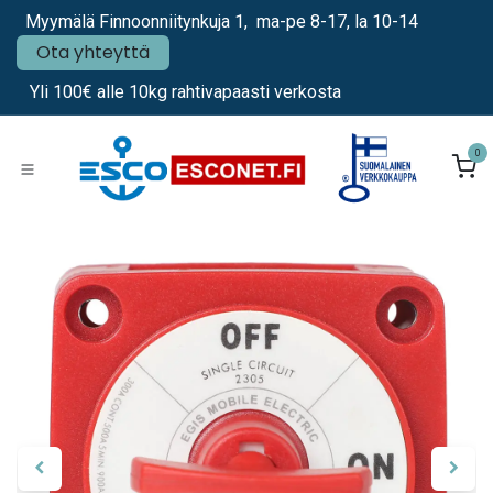
Siirry sisältöön
Myymälä Finnoonniitynkuja 1, ma-pe 8-17, la 10-14
Ota yhteyttä
Yli 100€ alle 10kg rahtivapaasti verkosta
0