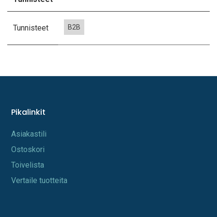
Tunnisteet
B2B
Pikalinkit
A​s​iakastili
Os​toskori
Toi​velista
Vertaile tuotteita