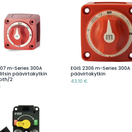
Lisää ostoskoriin
Lisää ostoskoriin
307 m-Series 300A
EGIS 2306 m-Series 300A
itsin päävirtakytkin
päävirtakytkin
Both/2
43,10
€
€