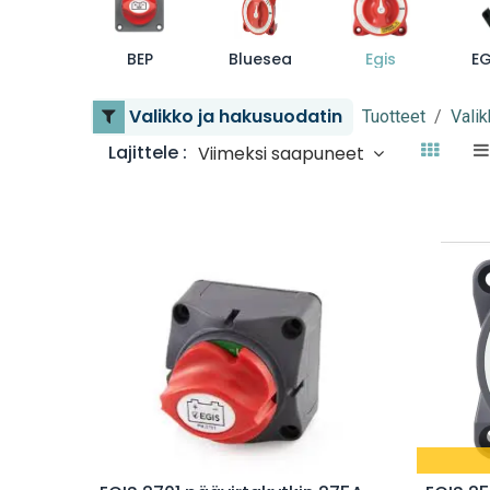
BEP
Bluesea
Egis
EG
Valikko ja hakusuodatin
Tuotteet
Valik
Lajittele :
Viimeksi saapuneet