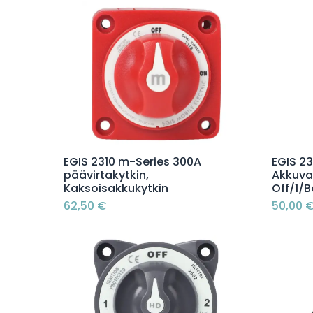
Lisää ostoskoriin
EGIS 2310 m-Series 300A
EGIS 2
päävirtakytkin,
Akkuval
Kaksoisakkukytkin
Off/1/
62,50
€
50,00