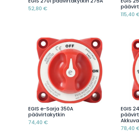
Lisää ostoskoriin
EGIS 2701 päävirtakytkin 275A
EGIS 25
päävir
52,80
€
115,40
Lisää ostoskoriin
EGIS e-Sarja 350A
EGIS 2
päävirtakytkin
päävir
Akkuval
74,40
€
78,40