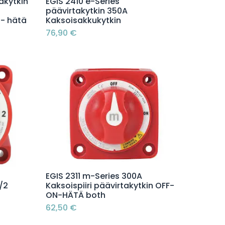
Lisää ostoskoriin
akytkin
EGIS 2410 e-Series
päävirtakytkin 350A
 - hätä
Kaksoisakkukytkin
76,90
€
Lisää ostoskoriin
EGIS 2311 m-Series 300A
/2
Kaksoispiiri päävirtakytkin OFF-
ON-HÄTÄ both
62,50
€