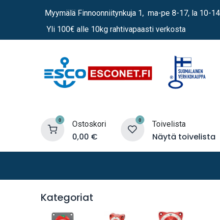
Siirry sisältöön
Myymälä Finnoonniitynkuja 1, ma-pe 8-17, la 10-14
Yli 100€ alle 10kg rahtivapaasti verkosta
0
0
Ostoskori
Toivelista
0,00
€
Näytä toivelista
Lämmittimet
Sähkö
Vene
Kategoriat