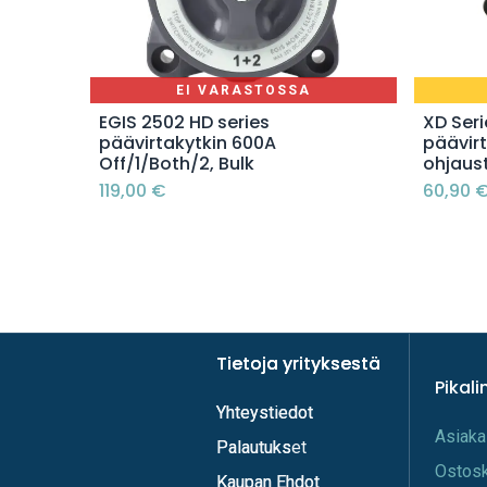
EI VARASTOSSA
EGIS 2502 HD series
XD Seri
päävirtakytkin 600A
päävir
Off/1/Both/2, Bulk
ohjaus
119,00
€
60,90
Tietoja yrityksestä
Tietoja yrityksestä
Pikali
Yhteystiedot
Yhteystiedot
A​s​iaka
Palautukset
Palautuks
Os​tos
Kaupan Ehdot
Kaupan Ehdot