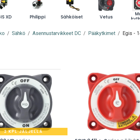
M
IS XD
Philippi
Sähköiset
Vetus
kyt
ko
Sähkö
Asennustarvikkeet DC
Pääkytkimet
Egis
- 1
2 KPL JÄLJELLÄ