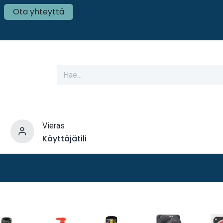
Ota yhteyttä
Vieras
Käyttäjätili
varusteet
Veneen tekniikka
Mökki ja Kot