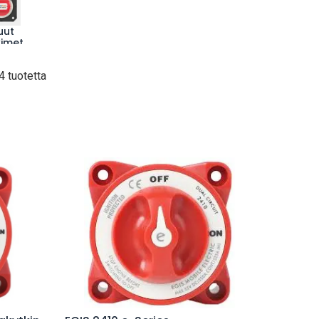
uut
kimet
4 tuotetta