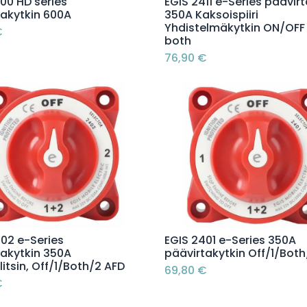
Lisää ostoskoriin
Lisää ostoskoriin
00 HD series
EGIS 2411 e-Series päävirt
takytkin 600A
350A Kaksoispiiri
Yhdistelmäkytkin ON/OFF
€
both
76,90
€
Lisää ostoskoriin
Lisää ostoskoriin
402 e-Series
EGIS 2401 e-Series 350A
takytkin 350A
päävirtakytkin Off/1/Both
itsin, Off/1/Both/2 AFD
69,80
€
€