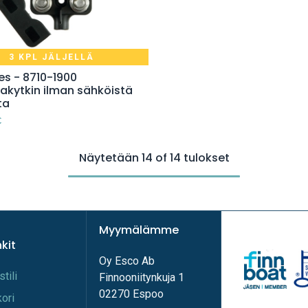
3 KPL JÄLJELLÄ
Lisää ostoskoriin
es - 8710-1900
takytkin ilman sähköistä
ta
€
Näytetään 14 of 14 tulokset
Myymälämme
nkit
Oy Esco Ab
stili
Finnooniitynkuja 1
02270 Espoo
kori