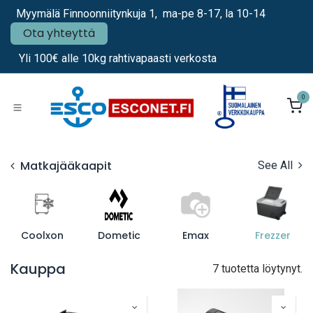
Siirry sisältöön
Myymälä Finnoonniitynkuja 1, ma-pe 8-17, la 10-14
Ota yhteyttä
Yli 100€ alle 10kg rahtivapaasti verkosta
0
Matkajääkaapit
See All
Coolxon
Dometic
Emax
Frezzer
Kauppa
7 tuotetta löytynyt.