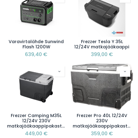
Varavirtalähde Sunwind
Frezzer Tesla Y 35L
Flash 1200W
12/24V matkajääkaappi
639,40
€
399,00
€
Frezzer Camping M35L
Frezzer Pro 40L 12/24V
12/24V 230V
230V
matkajääkaappipakastin
matkajääkaappipakastin
449,00
€
359,00
€