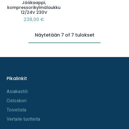
Jääkaappi,
kompressorikylmälaukku
12/24V 230V
238,00
€
Näytetään 7 of 7 tulokset
Pikalinkit
A​s​iakastili
Os​toskori
Toi​velista
Vertaile tuotteita