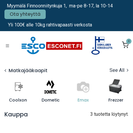
Siirry sisältöön
Myymälä Finnoonniitynkuja 1, ma-pe 8-17, la 10-14
Ota yhteyttä
Yli 100€ alle 10kg rahtivapaasti verkosta
0
Matkajääkaapit
See All
Coolxon
Dometic
Emax
Frezzer
Kauppa
3 tuotetta löytynyt.