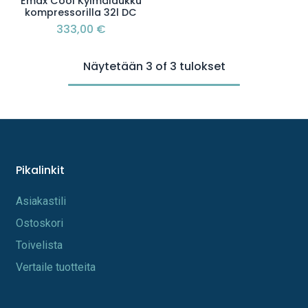
Emax Cool Kylmälaukku
kompressorilla 32l DC
333,00
€
Näytetään 3 of 3 tulokset
Pikalinkit
A​s​iakastili
Os​toskori
Toi​velista
Vertaile tuotteita