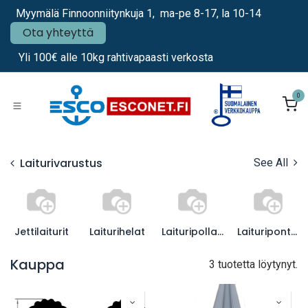
Siirry sisältöön
Myymälä Finnoonniitynkuja 1, ma-pe 8-17, la 10-14
Ota yhteyttä
Yli 100€ alle 10kg rahtivapaasti verkosta
0
Laiturivarustus
See All
Jettilaiturit
Laiturihelat
Laituripollarit
Laituriponttoonit
Kauppa
3 tuotetta löytynyt.