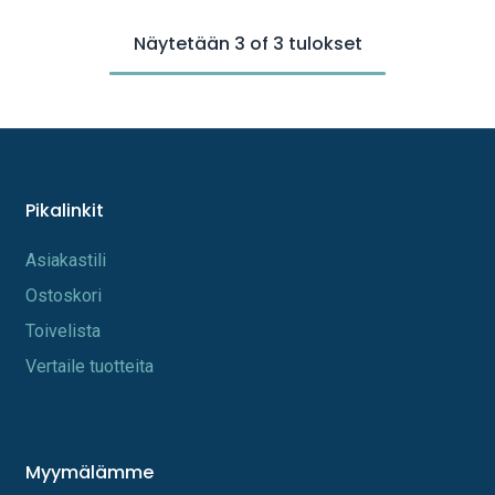
Näytetään 3 of 3 tulokset
Pikalinkit
A​s​iakastili
Os​toskori
Toi​velista
Vertaile tuotteita
Myymälämme