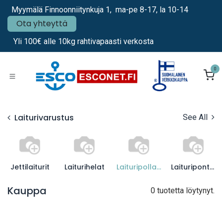
Siirry sisältöön
Myymälä Finnoonniitynkuja 1, ma-pe 8-17, la 10-14
Ota yhteyttä
Yli 100€ alle 10kg rahtivapaasti verkosta
0
Laiturivarustus
See All
Jettilaiturit
Laiturihelat
Laituripollarit
Laituriponttoonit
Kauppa
0 tuotetta löytynyt.