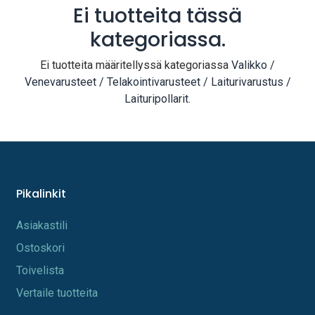
Ei tuotteita tässä
kategoriassa.
Ei tuotteita määritellyssä kategoriassa
Valikko /
Venevarusteet / Telakointivarusteet / Laiturivarustus /
Laituripollarit
.
Pikalinkit
A​s​iakastili
Os​toskori
Toi​velista
Vertaile tuotteita