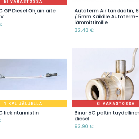
EI VARASTOSSA
Lisää ostoskoriin
C GP Diesel Ohjainlaite
Autoterm Air tankkiotin, 
2V
/ 5mm Kaikille Autoterm-
lämmittimille
€
32,40
€
1 KPL JÄLJELLÄ
EI VARASTOSSA
Lisää ostoskoriin
C liekintunnistin
Binar 5C poltin täydelline
diesel
€
93,90
€