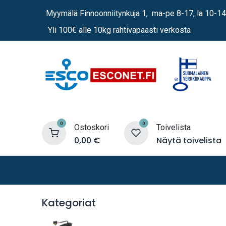
Siirry sisältöön
Myymälä Finnoonniitynkuja 1, ma-pe 8-17, la 10-14
Yli 100€ alle 10kg rahtivapaasti verkosta
0
0
Ostoskori
Toivelista
0,00
€
Näytä toivelista
Lämmittimet
Sähkö
Vene
Kategoriat