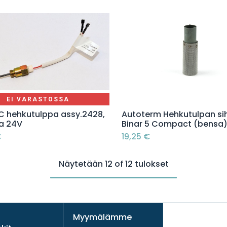
EI VARASTOSSA
Lisää ostoskoriin
5C hehkutulppa assy.2428,
Autoterm Hehkutulpan sih
a 24V
Binar 5 Compact (bensa
€
19,25
€
Näytetään 12 of 12 tulokset
Myymälämme