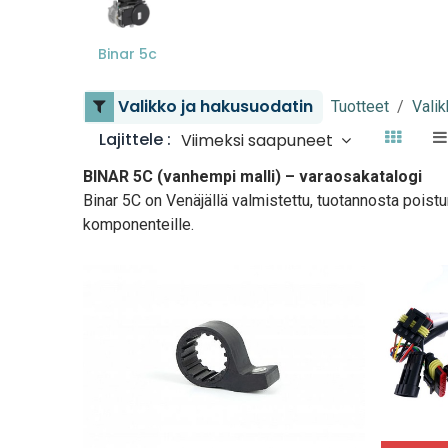
Binar 5c
Valikko ja hakusuodatin
Tuotteet
Valik
Lajittele :
Viimeksi saapuneet
BINAR 5C (vanhempi malli) – varaosakatalogi
Binar 5C on Venäjällä valmistettu, tuotannosta poistun
komponenteille.