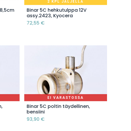
2 KPL JÄLJELLÄ
Lisää ostoskoriin
68,5cm
Binar 5C hehkutulppa 12V
assy.2423, Kyocera
72,55
€
EI VARASTOSSA
n,
Binar 5C poltin täydellinen,
bensiini
93,90
€