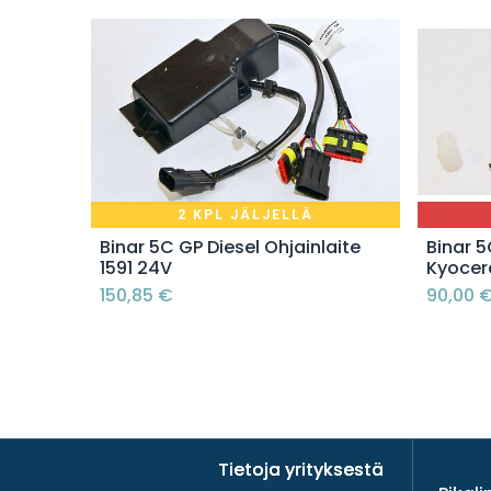
2 KPL JÄLJELLÄ
Lisää ostoskoriin
Binar 5C GP Diesel Ohjainlaite
Binar 
1591 24V
Kyocer
150,85
€
90,00
Tietoja yrityksestä
Tietoja yrityksestä