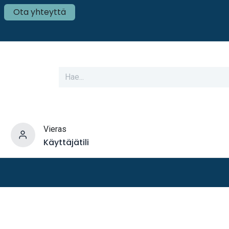
Ota yhteyttä
Vieras
Käyttäjätili
varusteet
Veneen tekniikka
Mökki ja Kot