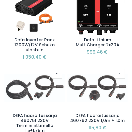
Defa Inverter Pack
Defa Lithium
1200W/12V Schuko
MultiCharger 2x20A
ulostulo
999,46
€
1 050,40
€
DEFA haaroitussarja
DEFA haaroitussarja
460751 230V
460762 230V 1,0m + 1,0m
Terminiliittimellä
115,80
€
1,5+1,75m