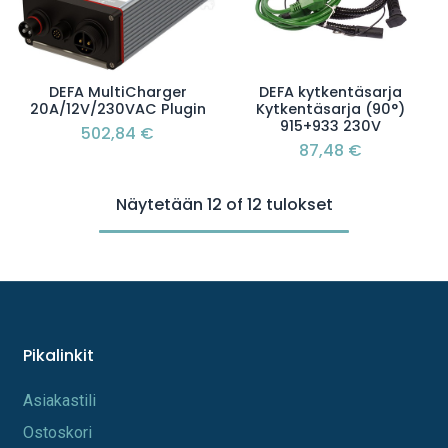
DEFA MultiCharger
DEFA kytkentäsarja
20A/12V/230VAC Plugin
Kytkentäsarja (90°)
915+933 230V
502,84
€
87,48
€
Näytetään 12 of 12 tulokset
Pikalinkit
A​s​iakastili
Os​toskori