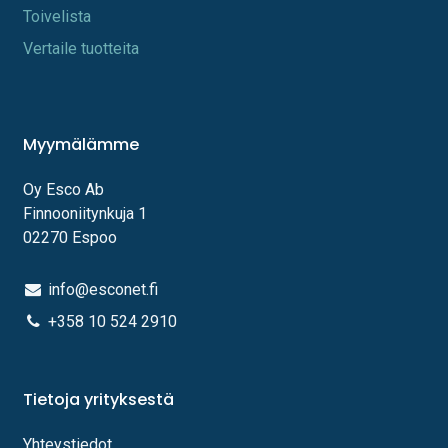
Toi​velista
Vertaile tuotteita
Myymälämme
Oy Esco Ab
Finnooniitynkuja 1
02270 Espoo
info@esconet.fi
+358 10 524 2910
Tietoja yrityksestä
Yhteystiedot