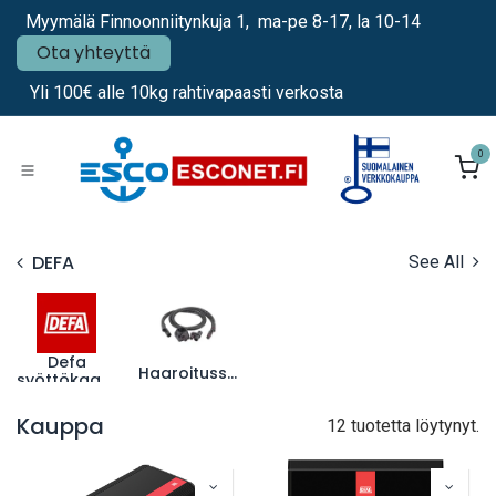
Siirry sisältöön
Myymälä Finnoonniitynkuja 1, ma-pe 8-17, la 10-14
Ota yhteyttä
Yli 100€ alle 10kg rahtivapaasti verkosta
0
DEFA
See All
Defa
Haaroitussarjat
syöttökaapelit
Kauppa
12 tuotetta löytynyt.