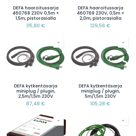
DEFA haaroitussarja
DEFA haaroitussarja
460768 230V 0,5m +
460769 230V, 0,5m +
1,5m, pistorasialla
2,0m, pistorasialla
115,80
€
129,56
€
DEFA kytkentäsarja
DEFA kytkentäsarja
miniplug / plugin,
miniplug / plugin,
2,5m/1,5m 230V
5m/1,5m 230V
87,48
€
105,28
€