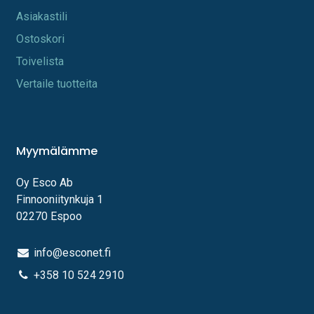
A​s​iakastili
Os​toskori
Toi​velista
Vertaile tuotteita
Myymälämme
Oy Esco Ab
Finnooniitynkuja 1
02270 Espoo
info@esconet.fi
+358 10 524 2910