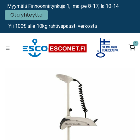
Siirry sisältöön
Myymälä Finnoonniitynkuja 1, ma-pe 8-17, la 10-14
Ota yhteyttä
Yli 100€ alle 10kg rahtivapaasti verkosta
0