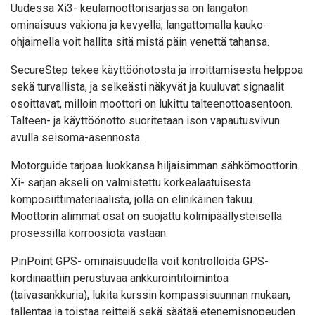
Uudessa Xi3- keulamoottorisarjassa on langaton
ominaisuus vakiona ja kevyellä, langattomalla kauko-
ohjaimella voit hallita sitä mistä päin venettä tahansa.
SecureStep tekee käyttöönotosta ja irroittamisesta helppoa
sekä turvallista, ja selkeästi näkyvät ja kuuluvat signaalit
osoittavat, milloin moottori on lukittu talteenottoasentoon.
Talteen- ja käyttöönotto suoritetaan ison vapautusvivun
avulla seisoma-asennosta.
Motorguide tarjoaa luokkansa hiljaisimman sähkömoottorin.
Xi- sarjan akseli on valmistettu korkealaatuisesta
komposiittimateriaalista, jolla on elinikäinen takuu.
Moottorin alimmat osat on suojattu kolmipäällysteisellä
prosessilla korroosiota vastaan.
PinPoint GPS- ominaisuudella voit kontrolloida GPS-
kordinaattiin perustuvaa ankkurointitoimintoa
(taivasankkuria), lukita kurssin kompassisuunnan mukaan,
tallentaa ja toistaa reittejä sekä säätää etenemisnopeuden