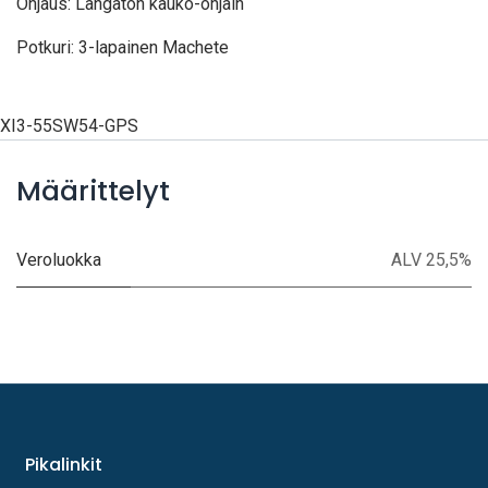
Ohjaus: Langaton kauko-ohjain
Potkuri: 3-lapainen Machete
XI3-55SW54-GPS
Määrittelyt
Veroluokka
ALV 25,5%
Pikalinkit