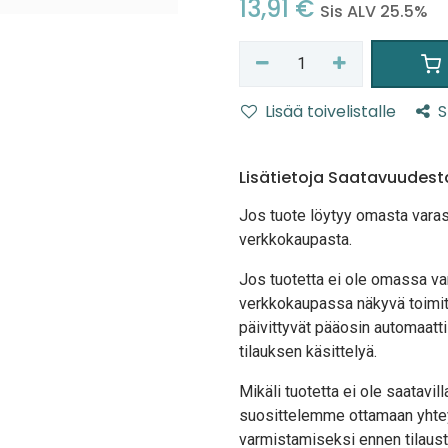
13,91
€
Sis ALV 25.5%
Lisää toivelistalle
S
Lisätietoja Saatavuudest
Jos tuote löytyy oma
sta vara
verkkokaupasta.
Jos tuotetta ei ole omassa var
verkkokaupassa näkyvä toimit
päivittyvät pääosin automaatti
tilauksen käsittelyä.
Mikäli tuotetta ei ole saatavi
suosittelemme ottamaan yhte
varmistamiseksi ennen tilaust