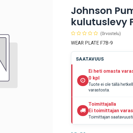
Johnson Pum
kulutuslevy 
(0rvostelu)
WEAR PLATE F7B-9
SAATAVUUS
Ei heti omasta vara
0 kpl
Tuote ei ole tällä hetke
varastosta.
Toimittajalla
Ei toimittajan vara
Toimittajan saatavuustie