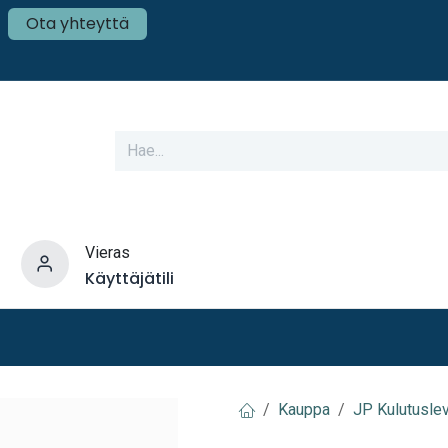
Ota yhteyttä
Vieras
Käyttäjätili
varusteet
Veneen tekniikka
Mökki ja Kot
Kauppa
JP Kulutusle