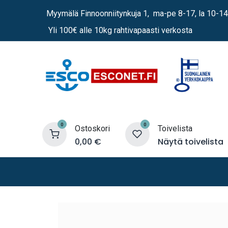
Siirry sisältöön
Myymälä Finnoonniitynkuja 1, ma-pe 8-17, la 10-14
Yli 100€ alle 10kg rahtivapaasti verkosta
0
0
Ostoskori
Toivelista
0,00
€
Näytä toivelista
Lämmittimet
Sähkö
Vene