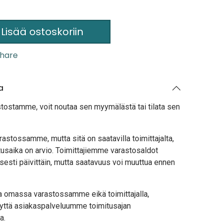
Lisää ostoskoriin
hare
a
stostamme, voit noutaa sen myymälästä tai tilata sen
astossamme, mutta sitä on saatavilla toimittajalta,
usaika on arvio. Toimittajiemme varastosaldot
sesti päivittäin, mutta saatavuus voi muuttua ennen
lla omassa varastossamme eikä toimittajalla,
yttä asiakaspalveluumme toimitusajan
a.