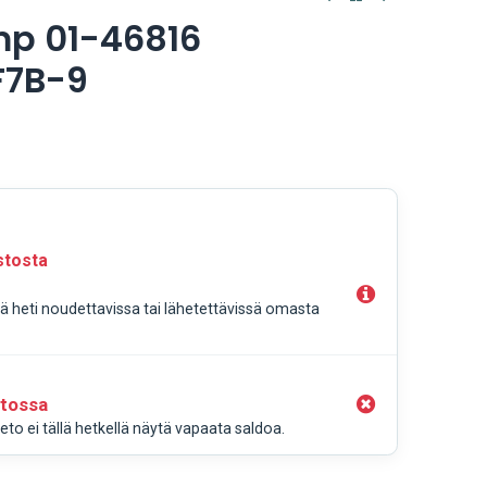
p 01-46816
F7B-9
stosta
llä heti noudettavissa tai lähetettävissä omasta
stossa
to ei tällä hetkellä näytä vapaata saldoa.