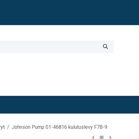
Blogi
i
Työkalut
Lisätiedot
vyt
Johnson Pump 01-46816 kulutuslevy F7B-9