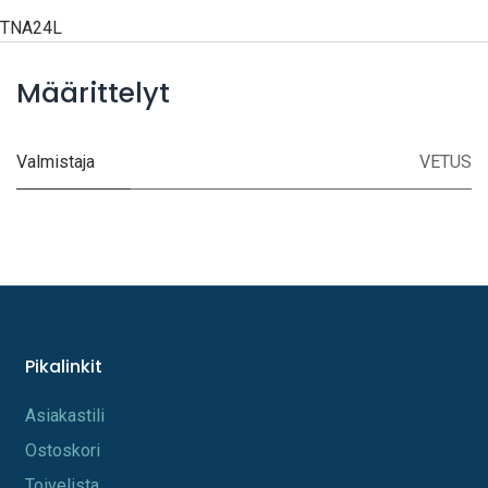
TNA24L
Määrittelyt
Valmistaja
VETUS
Pikalinkit
A​s​iakastili
Os​toskori
Toi​velista