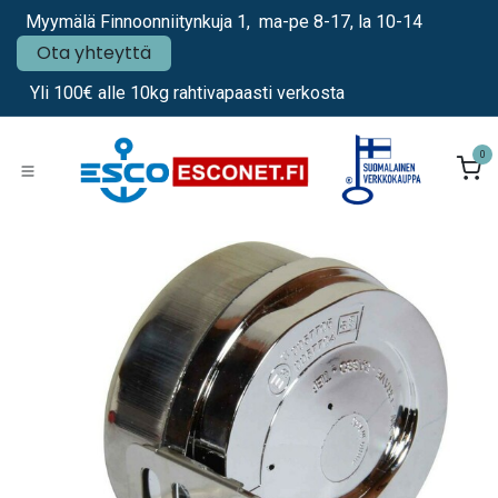
Siirry sisältöön
Myymälä Finnoonniitynkuja 1, ma-pe 8-17, la 10-14
Ota yhteyttä
Yli 100€ alle 10kg rahtivapaasti verkosta
0