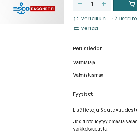
Vertailuun
Lisää to
Vertaa
Perustiedot
Valmistaja
Valmistusmaa
Fyysiset
Lisätietoja Saatavuudest
Jos tuote löytyy oma
sta vara
verkkokaupasta.