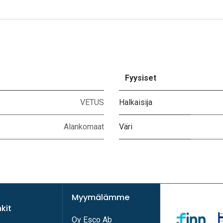
Fyysiset
VETUS
Halkaisija
Alankomaat
Väri
Myymälämme
nkit
Oy Esco Ab