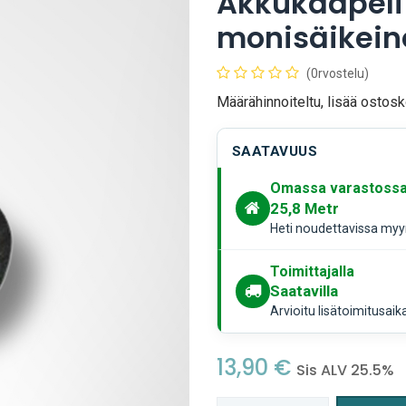
Akkukaapeli
monisäikein
(0rvostelu)
Määrähinnoiteltu, lisää ostosk
SAATAVUUS
Omassa varastoss
25,8
Metr
Heti noudettavissa myym
Toimittajalla
Saatavilla
Arvioitu lisätoimitusaik
13,90
€
Sis ALV 25.5%