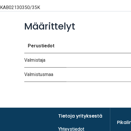
KAB02130350/35K
Määrittelyt
Perustiedot
Valmistaja
Valmistusmaa
Tietoja yrityksestä
Tietoja yrityksestä
Pikali
Yhteystiedot
Yhteystiedot