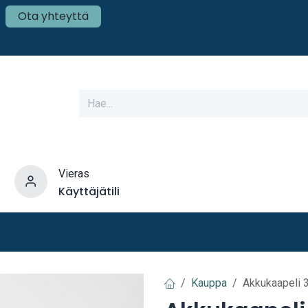
Ota yhteyttä
Vieras
Käyttäjätili
varusteet
Veneen tekniikka
Mökki ja Kot
Kauppa
Akkukaapeli 