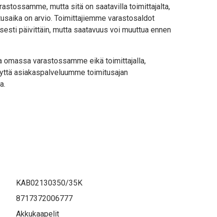
astossamme, mutta sitä on saatavilla toimittajalta,
usaika on arvio. Toimittajiemme varastosaldot
sesti päivittäin, mutta saatavuus voi muuttua ennen
lla omassa varastossamme eikä toimittajalla,
yttä asiakaspalveluumme toimitusajan
a.
KAB02130350/35K
8717372006777
Akkukaapelit