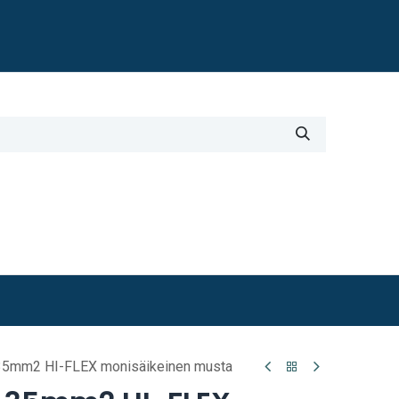
Blogi
i
Työkalut
Lisätiedot
35mm2 HI-FLEX monisäikeinen musta