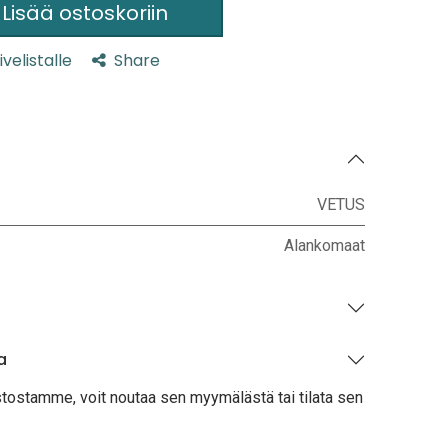
Lisää ostoskoriin
ivelistalle
Share
VETUS
Alankomaat
a
stostamme, voit noutaa sen myymälästä tai tilata sen