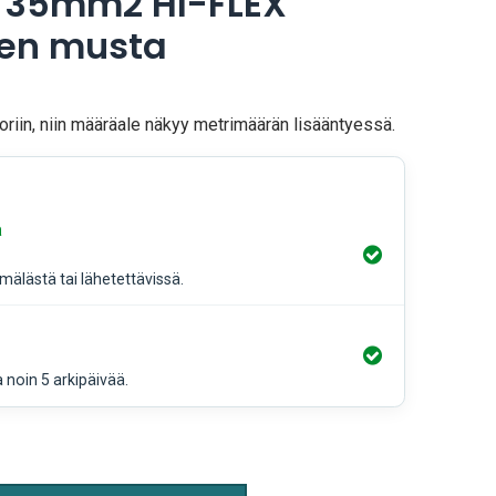
 35mm2 HI-FLEX
en musta
oriin, niin määräale näkyy metrimäärän lisääntyessä.
a
älästä tai lähetettävissä.
a noin 5 arkipäivää.