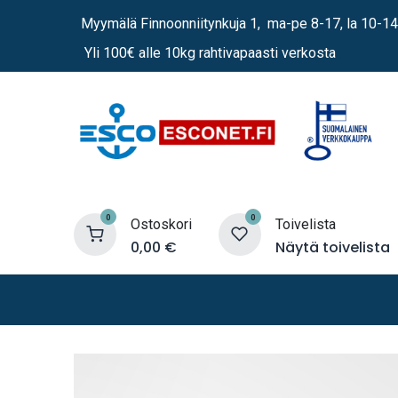
Siirry sisältöön
Myymälä Finnoonniitynkuja 1, ma-pe 8-17, la 10-14
Yli 100€ alle 10kg rahtivapaasti verkosta
0
0
Ostoskori
Toivelista
0,00
€
Näytä toivelista
Lämmittimet
Sähkö
Vene