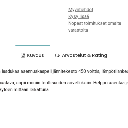
Myyntiehdot
Kysy lisää
Nopeat toimitukset omalta
varastolta
Kuvaus
Arvostelut & Rating
 laadukas asennuskaapeli jännitekesto 450 volttia, lämpötilankes
joustava, sopii moniin teollisuuden sovelluksiin. Helppo asentaa ja
täyteen mittaan leikattuna.