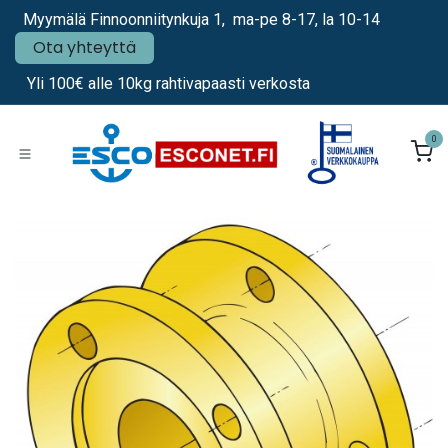
Siirry sisältöön
Myymälä Finnoonniitynkuja 1, ma-pe 8-17, la 10-14
Ota yhteyttä
Yli 100€ alle 10kg rahtivapaasti verkosta
0