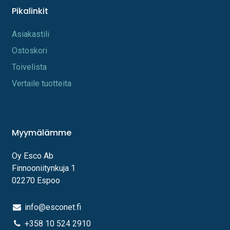
Pikalinkit
A​s​iakastili
Os​toskori
Toi​velista
Vertaile tuotteita
Myymälämme
Oy Esco Ab
Finnooniitynkuja 1
02270 Espoo
info@esconet.fi
+358 10 524 2910