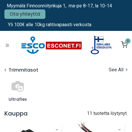
Siirry sisältöön
Myymälä Finnoonniitynkuja 1, ma-pe 8-17, la 10-14
Ota yhteyttä
Yli 100€ alle 10kg rahtivapaasti verkosta
0
Trimmitasot
See All
Ultraflex
Kauppa
11 tuotetta löytynyt.