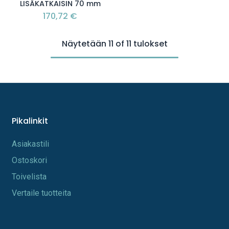
LISÄKATKAISIN 70 mm
170,72
€
Näytetään 11 of 11 tulokset
Pikalinkit
A​s​iakastili
Os​toskori
Toi​velista
Vertaile tuotteita