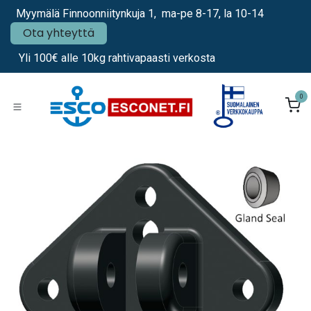
Siirry sisältöön
Myymälä Finnoonniitynkuja 1, ma-pe 8-17, la 10-14
Ota yhteyttä
Yli 100€ alle 10kg rahtivapaasti verkosta
0