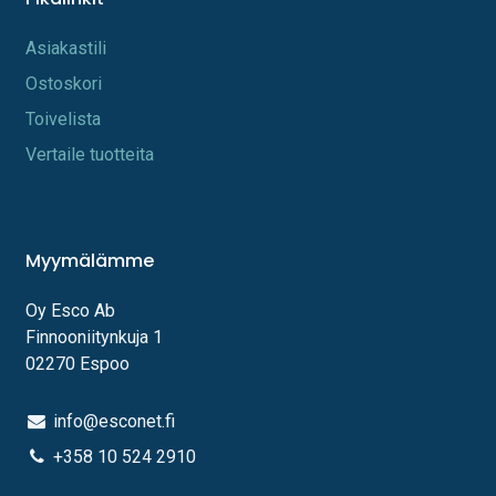
A​s​iakastili
Os​toskori
Toi​velista
Vertaile tuotteita
Myymälämme
Oy Esco Ab
Finnooniitynkuja 1
02270 Espoo
info@esconet.fi
+358 10 524 2910