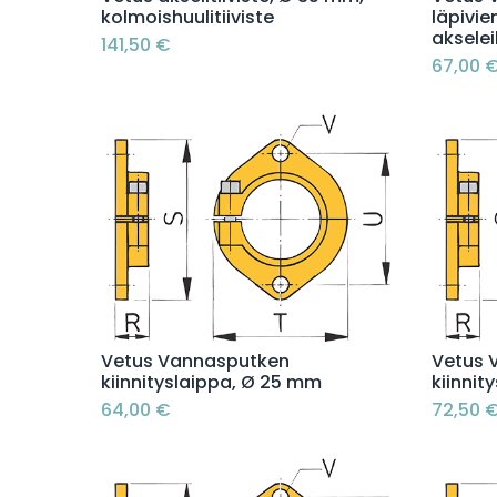
kolmoishuulitiiviste
läpivie
akselei
141,50
€
67,00
Lisää ostoskoriin
Vetus Vannasputken
Vetus 
kiinnityslaippa, Ø 25 mm
kiinnit
64,00
€
72,50