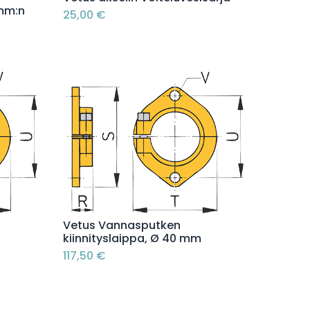
 mm:n
25,00
€
Lisää ostoskoriin
Vetus Vannasputken
kiinnityslaippa, Ø 40 mm
117,50
€