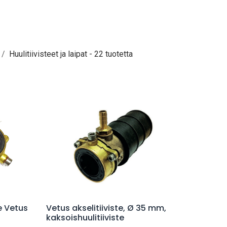
Huulitiivisteet ja laipat
- 22 tuotetta
Lisää ostoskoriin
e Vetus
Vetus akselitiiviste, Ø 35 mm,
kaksoishuulitiiviste