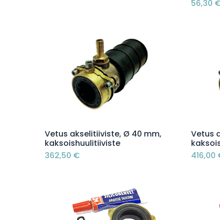
56,30
Lisää ostoskoriin
Vetus akselitiiviste, Ø 40 mm,
Vetus a
kaksoishuulitiiviste
kaksois
362,50
€
416,00