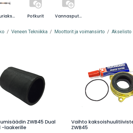
Potkuriakselit
Potkurit
Vannasputket
ko
Veneen Tekniikka
Moottorit ja voimansiirto
Akselisto
Lisää ostoskoriin
Lisää ostoskoriin
kumisäädin ZWB45 Dual
Vaihto kaksoishuulitiivist
l -laakerille
ZWB45