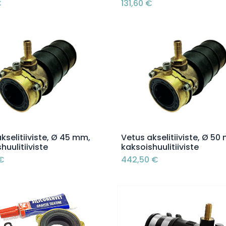
€
131,60
€
Lisää ostoskoriin
Lisää ostoskoriin
kselitiiviste, Ø 45 mm,
Vetus akselitiiviste, Ø 50
huulitiiviste
kaksoishuulitiiviste
€
442,50
€