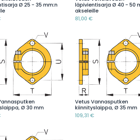
ntisarja Ø 25 - 35 mm:n
läpivientisarja Ø 40 - 50
lle
akseleille
€
81,00
€
Lisää ostoskoriin
Lisää ostoskoriin
Vannasputken
Vetus Vannasputken
yslaippa, Ø 30 mm
kiinnityslaippa, Ø 35 mm
€
109,31
€