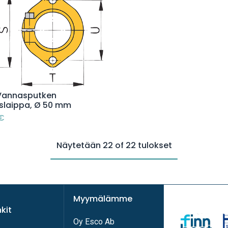
Lisää ostoskoriin
Vannasputken
yslaippa, Ø 50 mm
€
Näytetään 22 of 22 tulokset
Myymälämme
nkit
Oy Esco Ab