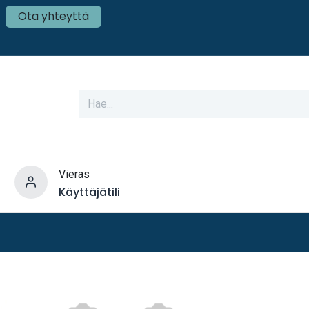
Ota yhteyttä
Vieras
Käyttäjätili
varusteet
Veneen tekniikka
Mökki ja Kot