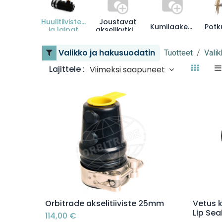
Huulitiivisteet
Joustavat
Kumilaakerit
ja laipat
akselikytkimet
Valikko ja hakusuodatin
Tuotteet
Valik
Lajittele :
Viimeksi saapuneet
Lisää ostoskoriin
Orbitrade akselitiiviste 25mm
Vetus 
Lip Sea
114,00
€