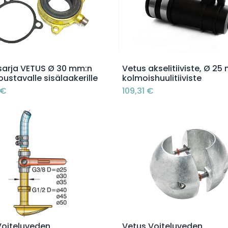
Lisää ostoskoriin
Lisää ostoskoriin
sarja VETUS Ø 30 mm:n
Vetus akselitiiviste, Ø 25
oustavalle sisälaakerille
kolmoishuulitiiviste
€
109,31
€
Lisää ostoskoriin
Lisää ostoskoriin
Voiteluveden
Vetus Voiteluveden