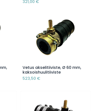
321,00
€
Lisää ostoskoriin
 mm,
Vetus akselitiiviste, Ø 60 mm,
kaksoishuulitiiviste
523,50
€