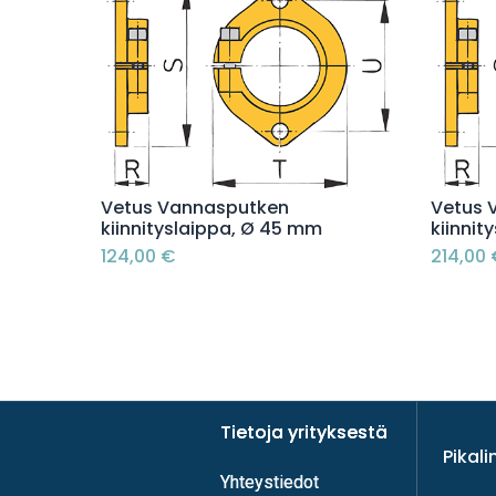
Lisää ostoskoriin
Vetus Vannasputken
Vetus 
kiinnityslaippa, Ø 45 mm
kiinnit
124,00
€
214,00
Tietoja yrityksestä
Tietoja yrityksestä
Pikali
Yhteystiedot
Yhteystiedot