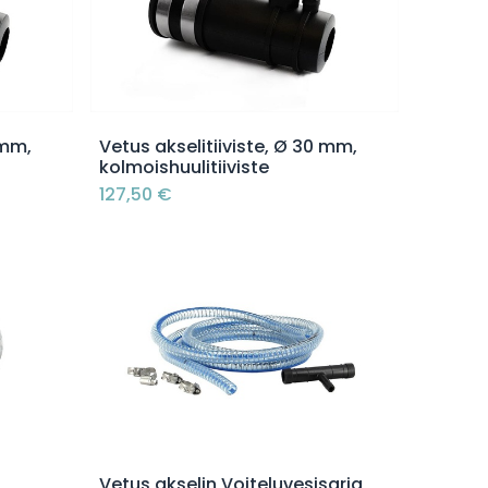
Lisää ostoskoriin
 mm,
Vetus akselitiiviste, Ø 30 mm,
kolmoishuulitiiviste
127,50
€
Lisää ostoskoriin
Vetus akselin Voiteluvesisarja