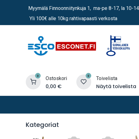
Siirry sisältöön
Myymälä Finnoonniitynkuja 1, ma-pe 8-17, la 10-14
Yli 100€ alle 10kg rahtivapaasti verkosta
0
0
Ostoskori
Toivelista
0,00
€
Näytä toivelista
Lämmittimet
Sähkö
Vene
Kategoriat