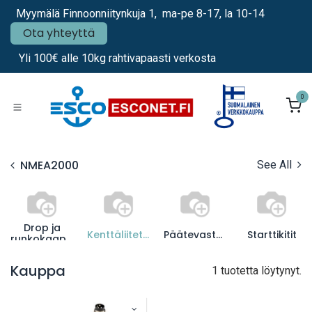
Siirry sisältöön
Myymälä Finnoonniitynkuja 1, ma-pe 8-17, la 10-14
Ota yhteyttä
Yli 100€ alle 10kg rahtivapaasti verkosta
0
NMEA2000
See All
Drop ja
Kenttäliitettävät
Päätevastukset
Starttikitit
runkokaapelit
Kauppa
1 tuotetta löytynyt.