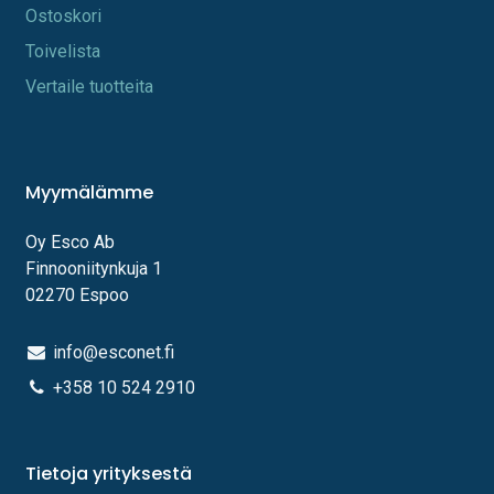
Os​toskori
Toi​velista
Vertaile tuotteita
Myymälämme
Oy Esco Ab
Finnooniitynkuja 1
02270 Espoo
info@esconet.fi
+358 10 524 2910
Tietoja yrityksestä