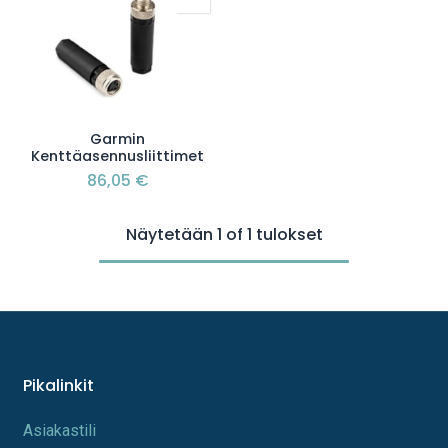
Garmin
Kenttäasennusliittimet
86,05
€
Näytetään 1 of 1 tulokset
Pikalinkit
A​s​iakastili