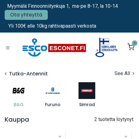
Siirry sisältöön
Myymälä Finnoonniitynkuja 1, ma-pe 8-17, la 10-14
Ota yhteyttä
Yli 100€ alle 10kg rahtivapaasti verkosta
0
Tutka-Antennit
See All
B&G
Furuno
Simrad
Kauppa
2 tuotetta löytynyt.