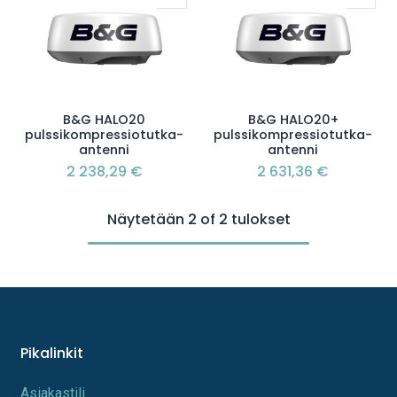
B&G HALO20
B&G HALO20+
pulssikompressiotutka-
pulssikompressiotutka-
antenni
antenni
2 238,29
€
2 631,36
€
Näytetään 2 of 2 tulokset
Pikalinkit
A​s​iakastili