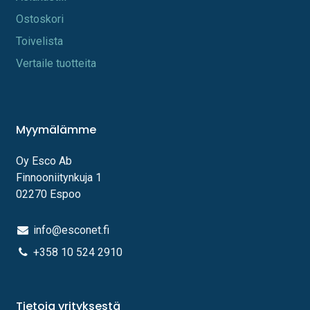
Os​toskori
Toi​velista
Vertaile tuotteita
Myymälämme
Oy Esco Ab
Finnooniitynkuja 1
02270 Espoo
info@esconet.fi
+358 10 524 2910
Tietoja yrityksestä