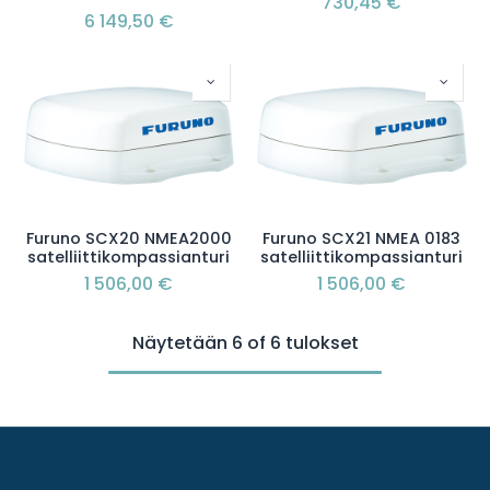
730,45
€
6 149,50
€
Furuno SCX20 NMEA2000
Furuno SCX21 NMEA 0183
satelliittikompassianturi
satelliittikompassianturi
1 506,00
€
1 506,00
€
Näytetään 6 of 6 tulokset