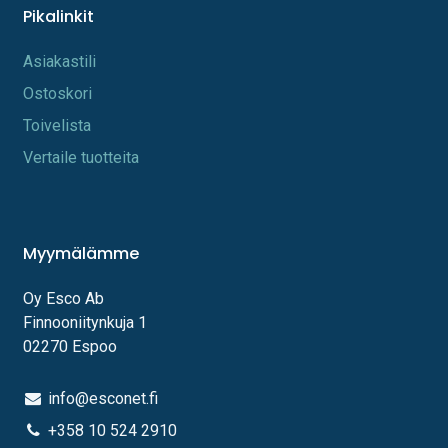
Pikalinkit
A​s​iakastili
Os​toskori
Toi​velista
Vertaile tuotteita
Myymälämme
Oy Esco Ab
Finnooniitynkuja 1
02270 Espoo
info@esconet.fi
+358 10 524 2910