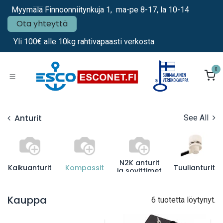
Siirry sisältöön
Myymälä Finnoonniitynkuja 1, ma-pe 8-17, la 10-14
Ota yhteyttä
Yli 100€ alle 10kg rahtivapaasti verkosta
0
Anturit
See All
N2K anturit
Kaikuanturit
Kompassit
Tuulianturit
ja sovittimet
Kauppa
6 tuotetta löytynyt.