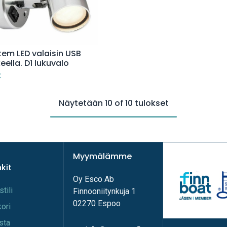
Lisää ostoskoriin
tem LED valaisin USB
eella. D1 lukuvalo
€
Näytetään 10 of 10 tulokset
Myymälämme
nkit
Oy Esco Ab
stili
Finnooniitynkuja 1
02270 Espoo
kori
ista