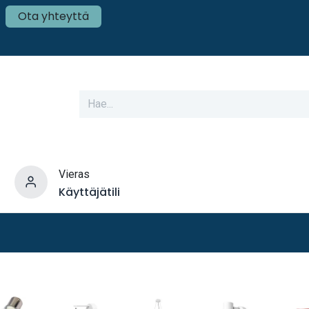
Ota yhteyttä
Vieras
Käyttäjätili
varusteet
Veneen tekniikka
Mökki ja Kot