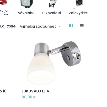
ku ja
ATEX
Työvalaisimet
Ulkovalaisimet
Valokytkimet
lamput
Lajittele :
Viimeksi saapuneet
Lisää ostoskoriin
o 10-
LUKUVALO LEIA
90,00
€