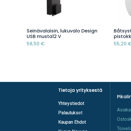
Lisää ostoskoriin
Seinävalaisin, lukuvalo Design
Båtsys
USB musta12 V
pistokk
58,50
€
55,20
Tietoja yrityksestä
Tietoja yrityksestä
Pikali
Yhteystiedot
Yhteystiedot
A​s​iaka
Palautukset
Palautuks
Os​tos
Kaupan Ehdot
Kaupan Ehdot
Toi​vel