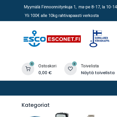
Siirry sisältöön
Myymälä Finnoonniitynkuja 1, ma-pe 8-17, la 10-14
Yli 100€ alle 10kg rahtivapaasti verkosta
0
0
Ostoskori
Toivelista
0,00
€
Näytä toivelista
Lämmittimet
Sähkö
Vene
Kategoriat