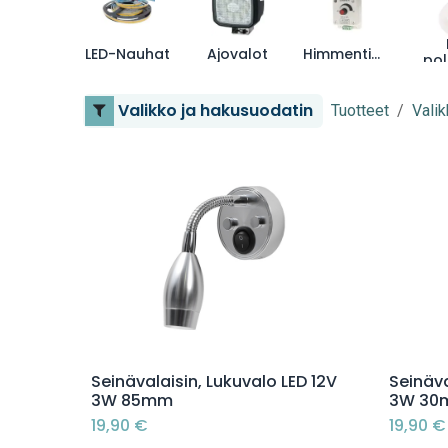
LED-Nauhat
Ajovalot
Himmentimet
pol
Valikko ja hakusuodatin
Tuotteet
Valik
Lisää ostoskoriin
Seinävalaisin, Lukuvalo LED 12V
Seinäva
3W 85mm
3W 30
19,90
€
19,90
€