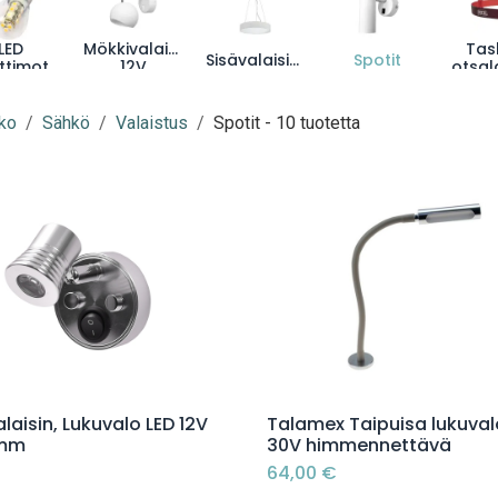
LED
Mökkivalaisimet
Tas
Sisävalaisimet
Spotit
ttimot
12V
otsa
12V
ko
Sähkö
Valaistus
Spotit
- 10 tuotetta
Lisää ostoskoriin
Lisää ostoskoriin
laisin, Lukuvalo LED 12V
Talamex Taipuisa lukuval
mm
30V himmennettävä
64,00
€