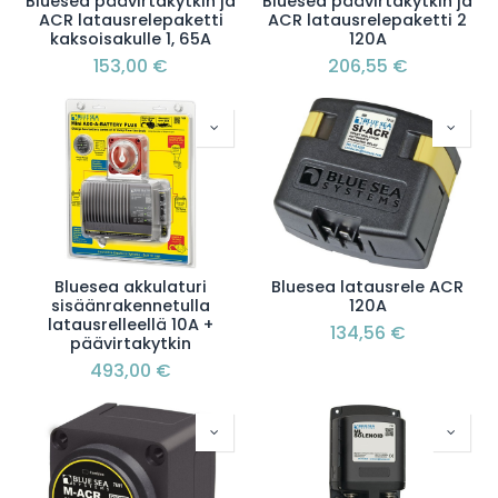
Bluesea päävirtakytkin ja
Bluesea päävirtakytkin ja
ACR latausrelepaketti
ACR latausrelepaketti 2
kaksoisakulle 1, 65A
120A
153,00
€
206,55
€
Bluesea akkulaturi
Bluesea latausrele ACR
sisäänrakennetulla
120A
latausrelleellä 10A +
134,56
€
päävirtakytkin
493,00
€