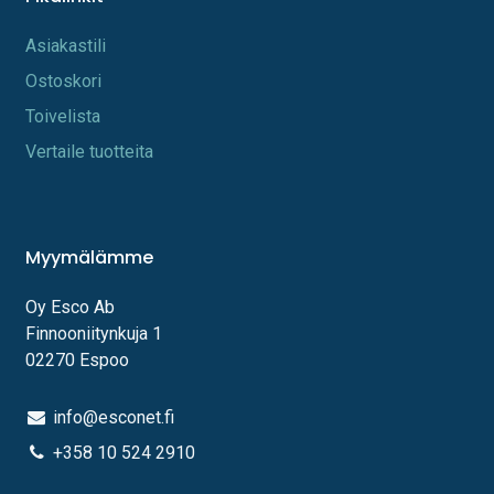
A​s​iakastili
Os​toskori
Toi​velista
Vertaile tuotteita
Myymälämme
Oy Esco Ab
Finnooniitynkuja 1
02270 Espoo
info@esconet.fi
+358 10 524 2910