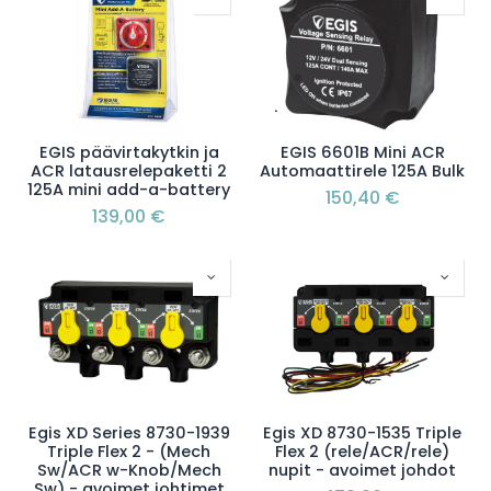
EGIS päävirtakytkin ja
EGIS 6601B Mini ACR
ACR latausrelepaketti 2
Automaattirele 125A Bulk
125A mini add-a-battery
150,40
€
139,00
€
Egis XD Series 8730-1939
Egis XD 8730-1535 Triple
Triple Flex 2 - (Mech
Flex 2 (rele/ACR/rele)
Sw/ACR w-Knob/Mech
nupit - avoimet johdot
Sw) - avoimet johtimet