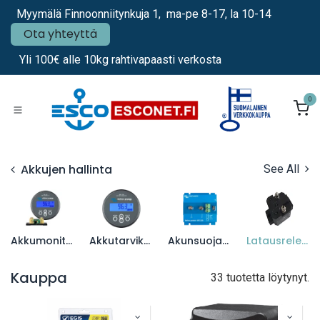
Siirry sisältöön
Myymälä Finnoonniitynkuja 1, ma-pe 8-17, la 10-14
Ota yhteyttä
Yli 100€ alle 10kg rahtivapaasti verkosta
0
Akkujen hallinta
See All
Akkumonitorit
Akkutarvikkeet
Akunsuojareleet
Latausreleet
Kauppa
33 tuotetta löytynyt.