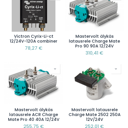
Victron Cyrix-Li-ct
Mastervolt älykäs
12/24V-120A combiner
latausrele Charge Mate
Pro 90 90A 12/24V
78,27
€
310,41
€
Mastervolt älykäs
Mastervolt latausrele
latausrele ACR Charge
Charge Mate 2502 250A
Mate Pro 40 40A 12/24V
12V/24V
255,75
€
252,01
€