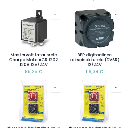
Mastervolt latausrele
BEP digitaalinen
Charge Mate ACR 1202
kaksoisakkurele (DVSR)
120A 12V/24V
12/24V
85,25
€
116,38
€