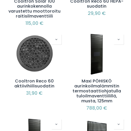
Cooltron Solar 100
Cooltron Reco 60 HEPA-
aurinkokennolla
suodatin
varustettu moottoroitu
29,90
€
raitisilmaventtiili
115,00
€
Cooltron Reco 60
Maxi PÖHISKÖ
aktiivihiilisuodatin
aurinkoilmalämmitin
termostaattiohjatulla
31,90
€
tuloilmaventtiilillä,
musta, 125mm
788,00
€