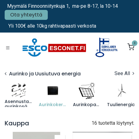
Siirry sisältöön
Myymälä Finnoonniitynkuja 1, ma-pe 8-17, la 10-14
Ota yhteyttä
Yli 100€ alle 10kg rahtivapaasti verkosta
0
Aurinko ja Uusiutuva energia
See All
Asennustarvikkeet
Aurinkokeräimet
Aurinkopanelit
Tuulienergia
aurinkosähkö
Kauppa
16 tuotetta löytynyt.