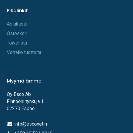
Pikalinkit
A​s​iakastili
Os​toskori
Toi​velista
Vertaile tuotteita
Myymälämme
Oy Esco Ab
Finnooniitynkuja 1
02270 Espoo
info@esconet.fi