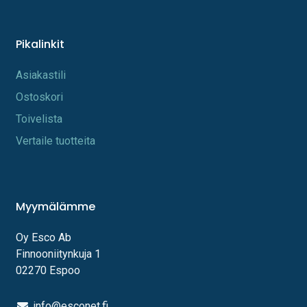
Pikalinkit
A​s​iakastili
Os​toskori
Toi​velista
Vertaile tuotteita
Myymälämme
Oy Esco Ab
Finnooniitynkuja 1
02270 Espoo
info@esconet.fi