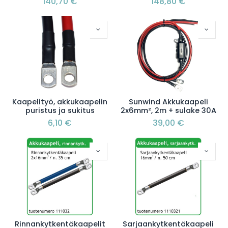
140,70
€
148,80
€
Kaapelityö, akkukaapelin
Sunwind Akkukaapeli
puristus ja sukitus
2x6mm², 2m + sulake 30A
6,10
€
39,00
€
Rinnankytkentäkaapelit
Sarjaankytkentäkaapeli