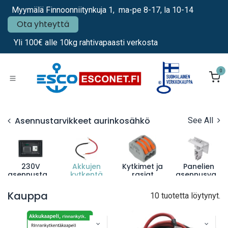
Siirry sisältöön
Myymälä Finnoonniitynkuja 1, ma-pe 8-17, la 10-14
Ota yhteyttä
Yli 100€ alle 10kg rahtivapaasti verkosta
0
Asennustarvikkeet aurinkosähkö
See All
230V
Akkujen
Kytkimet ja
Panelien
asennustarvikkeet
kytkentä
rasiat
asennusvarusteet
Kauppa
10 tuotetta löytynyt.