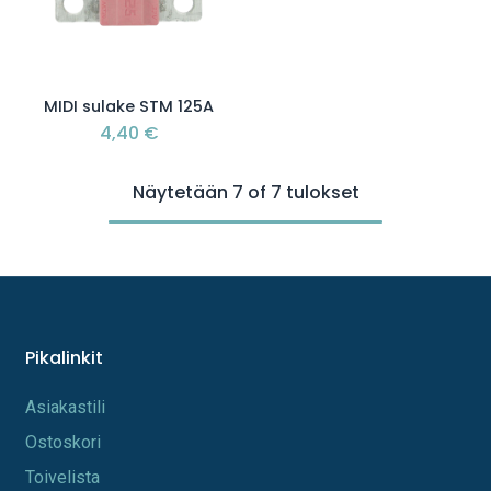
MIDI sulake STM 125A
4,40
€
Näytetään 7 of 7 tulokset
Pikalinkit
A​s​iakastili
Os​toskori
Toi​velista