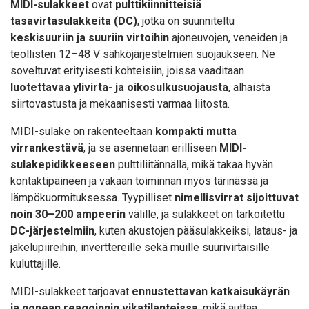
MIDI-sulakkeet
ovat
pulttikiinnitteisiä
tasavirtasulakkeita (DC)
, jotka on suunniteltu
keskisuuriin ja suuriin virtoihin
ajoneuvojen, veneiden ja
teollisten 12–48 V sähköjärjestelmien suojaukseen. Ne
soveltuvat erityisesti kohteisiin, joissa vaaditaan
luotettavaa ylivirta- ja oikosulkusuojausta
, alhaista
siirtovastusta ja mekaanisesti varmaa liitosta.
MIDI-sulake on rakenteeltaan
kompakti mutta
virrankestävä
, ja se asennetaan erilliseen
MIDI-
sulakepidikkeeseen
pulttiliitännällä, mikä takaa hyvän
kontaktipaineen ja vakaan toiminnan myös tärinässä ja
lämpökuormituksessa. Tyypilliset
nimellisvirrat sijoittuvat
noin 30–200 ampeerin
välille, ja sulakkeet on tarkoitettu
DC-järjestelmiin
, kuten akustojen pääsulakkeiksi, lataus- ja
jakelupiireihin, inverttereille sekä muille suurivirtaisille
kuluttajille.
MIDI-sulakkeet tarjoavat
ennustettavan katkaisukäyrän
ja nopean reagoinnin vikatilanteissa
, mikä auttaa