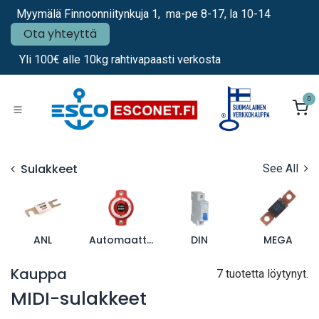
Siirry sisältöön
Myymälä Finnoonniitynkuja 1, ma-pe 8-17, la 10-14
Ota yhteyttä
Yli 100€ alle 10kg rahtivapaasti verkosta
0
Sulakkeet
See All
ANL
Automaattisulakkeet
DIN
MEGA
Kauppa
7 tuotetta löytynyt.
MIDI-sulakkeet