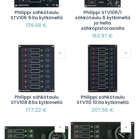
Philippi sähkötaulu
Philippi STV106/1
STV106 6:lla kytkimellä
sähkötaulu 6 kytkimellä
ja Hella
139,68
€
sähköpistorasialla
163,97
€
Philippi sähkötaulu
Philippi sähkötaulu
STV108 8:lla kytkimellä
STV110 10:lla kytkimellä
177,22
€
207,55
€