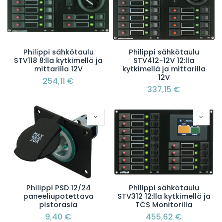
Philippi sähkötaulu
Philippi sähkötaulu
STV118 8:lla kytkimellä ja
STV412-12V 12:lla
mittarilla 12V
kytkimellä ja mittarilla
12V
254,11
€
337,15
€
Philippi PSD 12/24
Philippi sähkötaulu
paneeliupotettava
STV312 12:lla kytkimellä ja
pistorasia
TCS Monitorilla
9,40
€
455,62
€