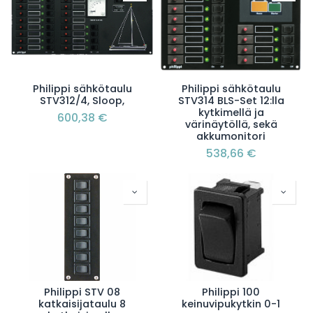
Philippi sähkötaulu
Philippi sähkötaulu
STV312/4, Sloop,
STV314 BLS-Set 12:lla
kytkimellä ja
600,38
€
värinäytöllä, sekä
akkumonitori
538,66
€
Philippi STV 08
Philippi 100
katkaisijataulu 8
keinuvipukytkin 0-1