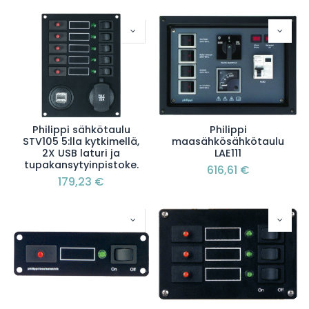
Philippi sähkötaulu
Philippi
STV105 5:lla kytkimellä,
maasähkösähkötaulu
2X USB laturi ja
LAE111
tupakansytyinpistoke.
616,61
€
179,23
€