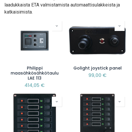
laadukkaista ETA valmistamista automaattisulakkeista ja
katkaisimista.
Philippi
Golight joystick panel
maasähkösähkötaulu
99,00
€
LAE 113
414,05
€