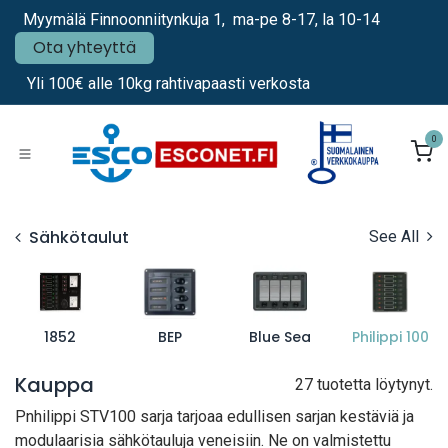
Siirry sisältöön
Myymälä Finnoonniitynkuja 1, ma-pe 8-17, la 10-14
Ota yhteyttä
Yli 100€ alle 10kg rahtivapaasti verkosta
0
Sähkötaulut
See All
1852
BEP
Blue Sea
Philippi 100
Kauppa
27 tuotetta löytynyt.
Pnhilippi STV100 sarja tarjoaa edullisen sarjan kestäviä ja
modulaarisia sähkötauluja veneisiin. Ne on valmistettu