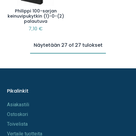
Philippi 100-sarjan
keinuvipukytkin (1)-0-(2)
palautuva
7,10
€
Näytetään 27 of 27 tulokset
Pikalinkit
A​s​iakastili
Os​toskori
Toi​velista
Vertaile tuotteita