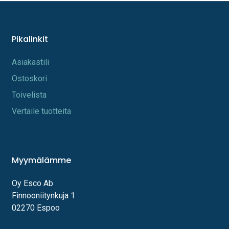
Pikalinkit
A​s​iakastili
Os​toskori
Toi​velista
Vertaile tuotteita
Myymälämme
Oy Esco Ab
Finnooniitynkuja 1
02270 Espoo