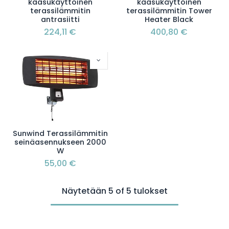
kaasukäyttöinen
kaasukäyttöinen
terassilämmitin
terassilämmitin Tower
antrasiitti
Heater Black
224,11
€
400,80
€
Sunwind Terassilämmitin
seinäasennukseen 2000
W
55,00
€
Näytetään 5 of 5 tulokset