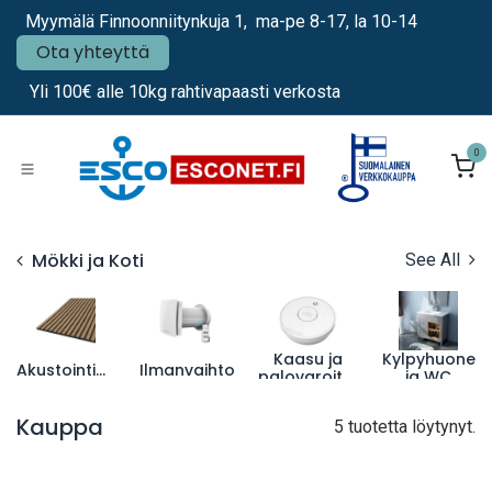
Siirry sisältöön
Myymälä Finnoonniitynkuja 1, ma-pe 8-17, la 10-14
Ota yhteyttä
Yli 100€ alle 10kg rahtivapaasti verkosta
0
Mökki ja Koti
See All
Kaasu ja
Kylpyhuone
Akustointipaneelit
Ilmanvaihto
palovaroittimet
ja WC
Kauppa
5 tuotetta löytynyt.