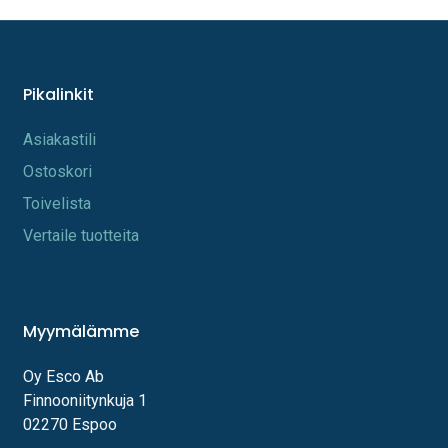
Pikalinkit
A​s​iakastili
Os​toskori
Toi​velista
Vertaile tuotteita
Myymälämme
Oy Esco Ab
Finnooniitynkuja 1
02270 Espoo