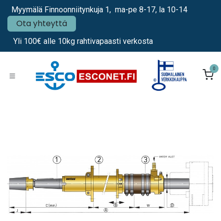
Siirry sisältöön
Myymälä Finnoonniitynkuja 1, ma-pe 8-17, la 10-14
Ota yhteyttä
Yli 100€ alle 10kg rahtivapaasti verkosta
0