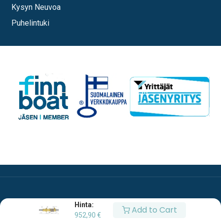
Kysyn Neuvoa
Puhelintuki
Hinta:
Add to Cart
952,90
€