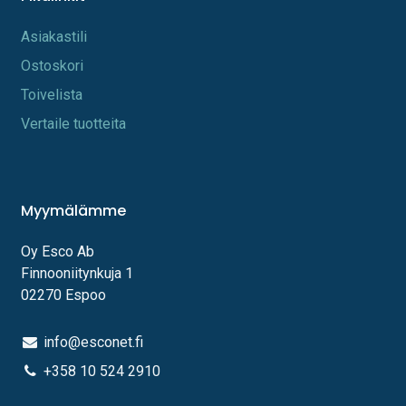
A​s​iakastili
Os​toskori
Toi​velista
Vertaile tuotteita
Myymälämme
Oy Esco Ab
Finnooniitynkuja 1
02270 Espoo
info@esconet.fi
+358 10 524 2910