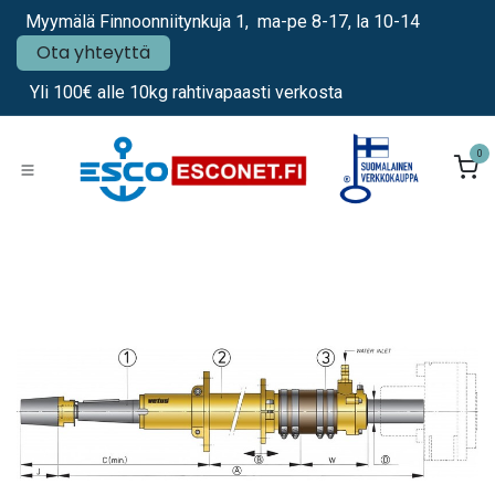
Siirry sisältöön
Myymälä Finnoonniitynkuja 1, ma-pe 8-17, la 10-14
Ota yhteyttä
Yli 100€ alle 10kg rahtivapaasti verkosta
0