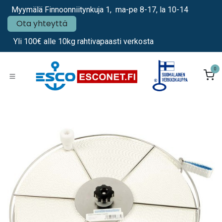
Siirry sisältöön
Myymälä Finnoonniitynkuja 1, ma-pe 8-17, la 10-14
Ota yhteyttä
Yli 100€ alle 10kg rahtivapaasti verkosta
0