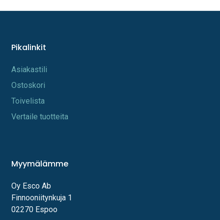
Pikalinkit
A​s​iakastili
Os​toskori
Toi​velista
Vertaile tuotteita
Myymälämme
Oy Esco Ab
Finnooniitynkuja 1
02270 Espoo