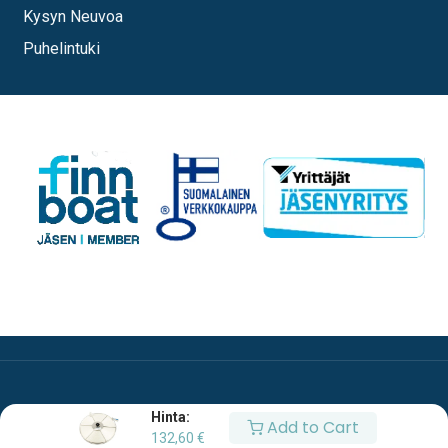
Kysyn Neuvoa
Puhelintuki
Hinta:
Add to Cart
132,60
€