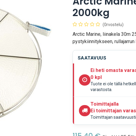
Arctic Marin
2000kg
(0rvostelu)
Arctic Marine, liinakela 30m 2
pystykiinnitykseen, rullajarrun
SAATAVUUS
Ei heti omasta vara
0 kpl
Tuote ei ole tällä hetke
varastosta.
Toimittajalla
Ei toimittajan vara
Toimittajan saatavuustie