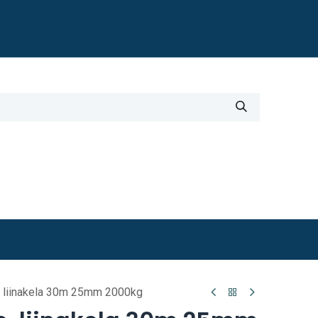
Blogi
i
Työkalut
Lisätiedot
e, liinakela 30m 25mm 2000kg