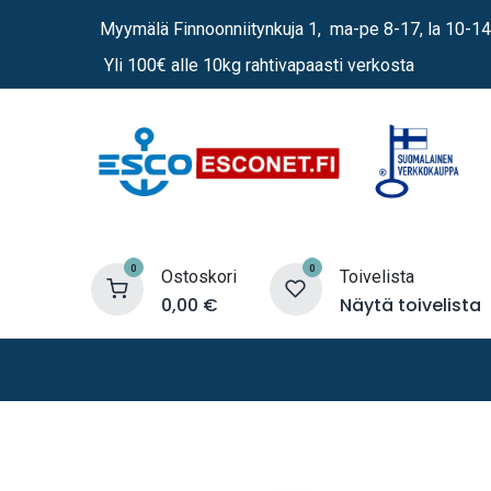
Siirry sisältöön
Myymälä Finnoonniitynkuja 1, ma-pe 8-17, la 10-14
Yli 100€ alle 10kg rahtivapaasti verkosta
0
0
Ostoskori
Toivelista
0,00
€
Näytä toivelista
Lämmittimet
Sähkö
Vene