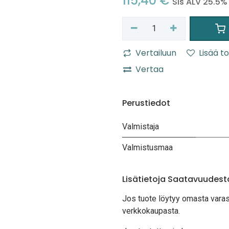
115,40
€
Sis ALV 25.5%
Vertailuun
Lisää to
Vertaa
Perustiedot
Valmistaja
Valmistusmaa
Lisätietoja Saatavuudest
Jos tuote löytyy oma
sta vara
verkkokaupasta.