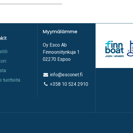
Myymälämme
nkit
Oy Esco Ab
stili
Finnooniitynkuja 1
02270 Espoo
kori
ista
info@esconet.fi
e tuotteita
+358 10 524 2910