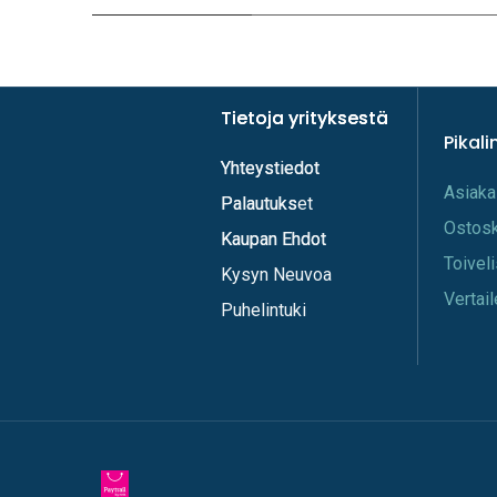
Tietoja yrityksestä
Tietoja yrityksestä
Pikali
Yhteystiedot
Yhteystiedot
A​s​iaka
Palautukset
Palautuks
Os​tos
Kaupan Ehdot
Kaupan Ehdot
Toi​vel
Kysyn Neuvoa
Vertail
Puhelintuki