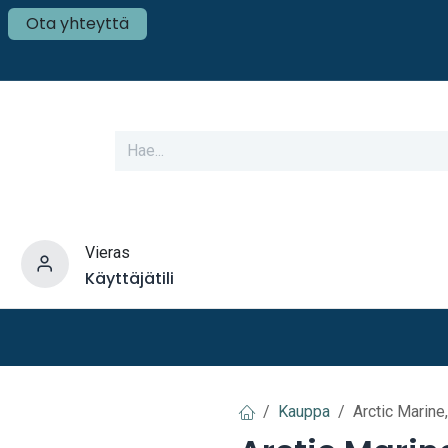
Ota yhteyttä
Vieras
Käyttäjätili
varusteet
Veneen tekniikka
Mökki ja Kot
Kauppa
Arctic Marin