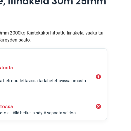
e, liinakela 30m 25mm
5mm 2000kg Kiintekäksi hitsattu liinakela, vaaka tai
 kireyden säätö.
stosta
llä heti noudettavissa tai lähetettävissä omasta
stossa
to ei tällä hetkellä näytä vapaata saldoa.