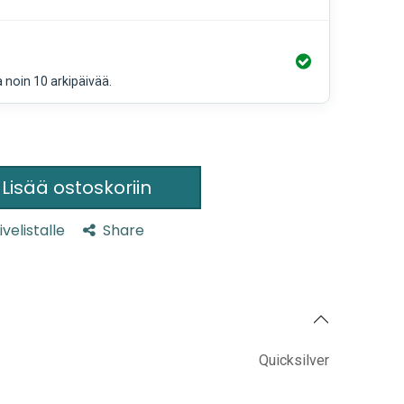
a noin 10 arkipäivää.
Lisää ostoskoriin
ivelistalle
Share
Quicksilver