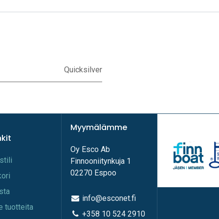
Quicksilver
Myymälämme
nkit
Oy Esco Ab
stili
Finnooniitynkuja 1
02270 Espoo
kori
ista
info@esconet.fi
e tuotteita
+358 10 524 2910