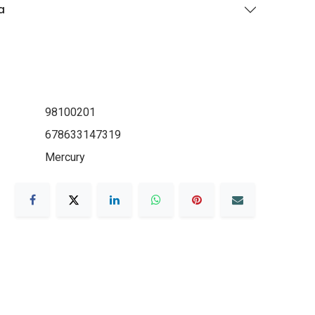
a
98100201
678633147319
Mercury