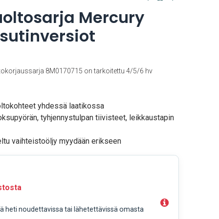
oltosarja Mercury
sutinversiot
tokorjaussarja 8M0170715 on tarkoitettu 4/5/6 hv
ltokohteet yhdessä laatikossa
oksupyörän, tyhjennystulpan tiivisteet, leikkaustapin
teltu vaihteistoöljy myydään erikseen
stosta
llä heti noudettavissa tai lähetettävissä omasta