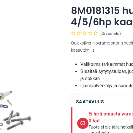
8M0181315 hu
4/5/6hp kaa
(0rvostelu)
Quicksilverin perämoottorin huol
kaasuttimille.
Valikoima tärkeimmät huo
Sisältää sytytystulpan, ju
ja sokkan
Quicksilver-öljy ja suosi
SAATAVUUS
Ei heti omasta vara
0 kpl
Tuote ei ole tällä hetke
varastosta.