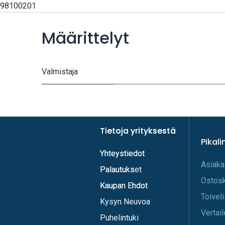
98100201
Määrittelyt
Valmistaja
Tietoja yrityksestä
Tietoja yrityksestä
Pikali
Yhteystiedot
Yhteystiedot
A​s​iaka
Palautukset
Palautuks
Os​tos
Kaupan Ehdot
Kaupan Ehdot
Toi​vel
Kysyn Neuvoa
Vertail
Puhelintuki