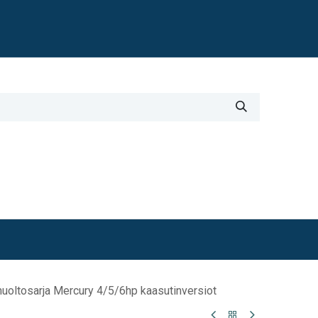
Blogi
i
Työkalut
Lisätiedot
oltosarja Mercury 4/5/6hp kaasutinversiot