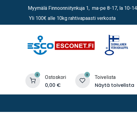
Siirry sisältöön
Myymälä Finnoonniitynkuja 1, ma-pe 8-17, la 10-14
Yli 100€ alle 10kg rahtivapaasti verkosta
0
0
Ostoskori
Toivelista
0,00
€
Näytä toivelista
Lämmittimet
Sähkö
Vene