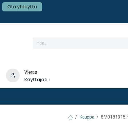
Ota yhteyttä
Vieras
Käyttäjätili
varusteet
Veneen tekniikka
Mökki ja Kot
Kauppa
8M0181315 hu