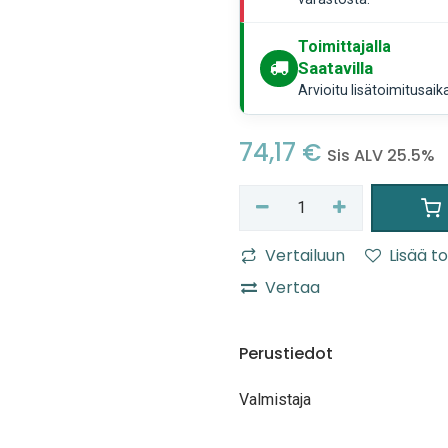
Toimittajalla
Saatavilla
Arvioitu lisätoimitusaik
74,17
€
Sis ALV 25.5%
Vertailuun
Lisää to
Vertaa
Perustiedot
Valmistaja