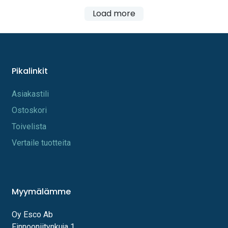
Load more
Pikalinkit
A​s​iakastili
Os​toskori
Toi​velista
Vertaile tuotteita
Myymälämme
Oy Esco Ab
Finnooniitynkuja 1