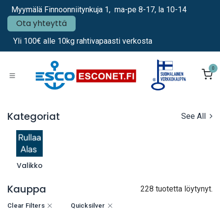
Siirry sisältöön
Myymälä Finnoonniitynkuja 1, ma-pe 8-17, la 10-14
Ota yhteyttä
Yli 100€ alle 10kg rahtivapaasti verkosta
0
Kategoriat
See All
Valikko
Kauppa
228 tuotetta löytynyt.
Clear Filters
Quicksilver