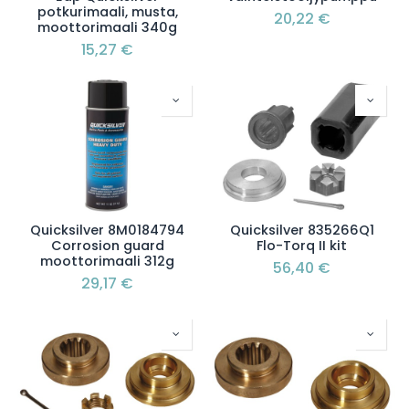
potkurimaali, musta,
20,22
€
moottorimaali 340g
15,27
€
Quicksilver 8M0184794
Quicksilver 835266Q1
Corrosion guard
Flo-Torq II kit
moottorimaali 312g
56,40
€
29,17
€