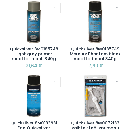
Quicksilver 8M0185748
Quicksilver 8M0185749
Light gray primer
Mercury Phantom black
moottorimaali 340g
moottorimaali340g
21,64
€
17,60
€
Quicksilver 8M0133931
Quicksilver 8M0072133
Edp Quicksilver
vaihteistoöljypumppu