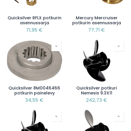
Quicksilver RFLX potkurin
Mercury Mercruiser
asennussarja
potkurin asennussarja
71,95
€
77,71
€
Quicksilver 8M0046466
Quicksilver potkuri
potkurin painelevy
Nemesis 9.3X11
34,55
€
242,73
€