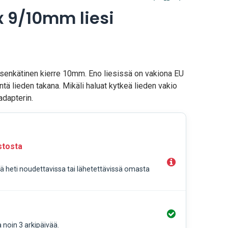
x 9/10mm liesi
asenkätinen kierre 10mm. Eno liesissä on vakiona EU
ntä lieden takana. Mikäli haluat kytkeä lieden vakio
adapterin.
stosta
llä heti noudettavissa tai lähetettävissä omasta
a noin 3 arkipäivää.