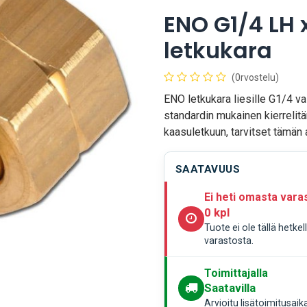
ENO G1/4 LH 
letkukara
(0rvostelu)
ENO letkukara liesille G1/4 v
standardin mukainen kierrelitä
kaasuletkuun, tarvitset tämän 
SAATAVUUS
Ei heti omasta vara
0 kpl
Tuote ei ole tällä hetke
varastosta.
Toimittajalla
Saatavilla
Arvioitu lisätoimitusaik