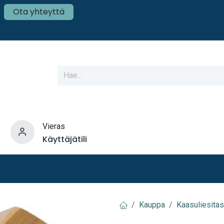
Ota yhteyttä
Vieras
Käyttäjätili
varusteet
Veneen tekniikka
Mökki ja Kot
Kauppa
Kaasuliesitas