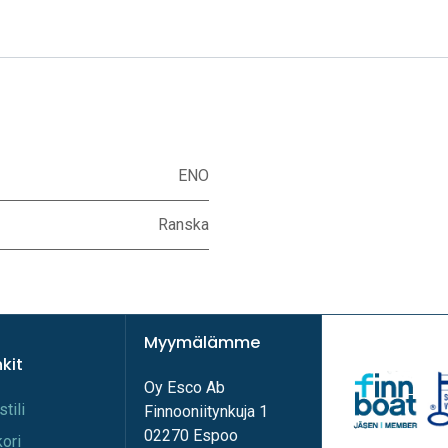
ENO
Ranska
Myymälämme
nkit
Oy Esco Ab
stili
Finnooniitynkuja 1
02270 Espoo
kori