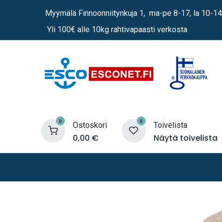
Siirry sisältöön
Myymälä Finnoonniitynkuja 1, ma-pe 8-17, la 10-14
Yli 100€ alle 10kg rahtivapaasti verkosta
0
0
Ostoskori
Toivelista
0,00
€
Näytä toivelista
Lämmittimet
Sähkö
Vene