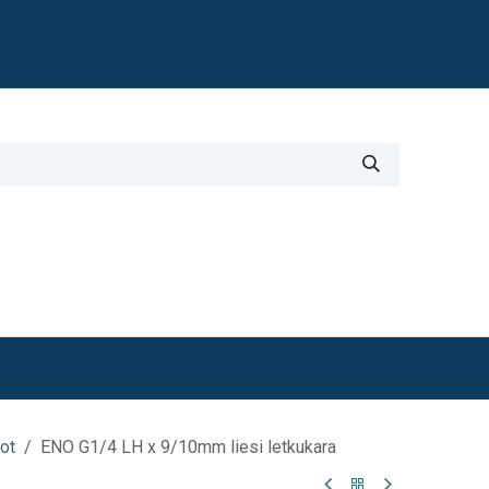
Blogi
i
Työkalut
Lisätiedot
ot
ENO G1/4 LH x 9/10mm liesi letkukara