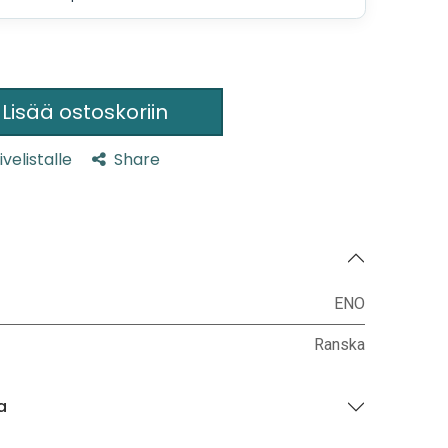
Lisää ostoskoriin
ivelistalle
Share
ENO
Ranska
a