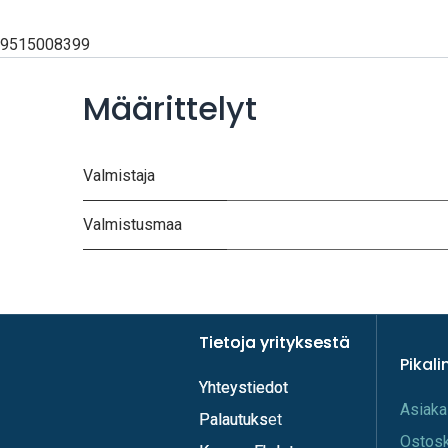
9515008399
Määrittelyt
Valmistaja
Valmistusmaa
Tietoja yrityksestä
Tietoja yrityksestä
Pikali
Yhteystiedot
Yhteystiedot
A​s​iaka
Palautukset
Palautuks
Os​tos